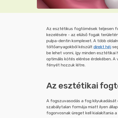
Az esztétikus fogtömések teljesen f
kezelésére - az elülső fogak terület
pulpa-dentin komplexet. A több oldal
töltőanyagokból készült
direkt héj
seg
be lehet vonni, így minden esztétikai 
optimális kötés elérése érdekében. A 
fényét hozzuk létre.
Az esztétikai fog
A fogszuvasodás a fog kilyukadását 
szabálytalan formája miatt ilyen áll
fogorvosnak üreget kell kialakítania 