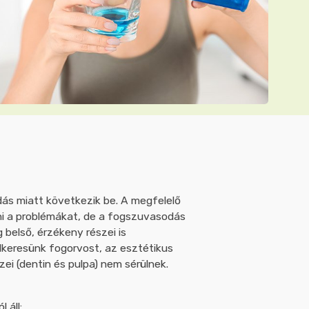
ás miatt következik be. A megfelelő
ni a problémákat, de a fogszuvasodás
belső, érzékeny részei is
lkeresünk fogorvost, az esztétikus
ei (dentin és pulpa) nem sérülnek.
 áll: