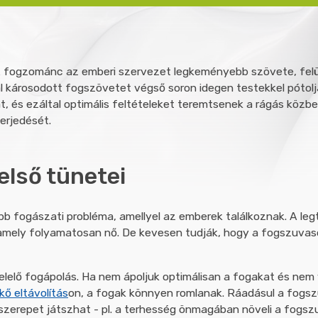
 A fogzománc az emberi szervezet legkeményebb szövete, felü
károsodott fogszövetet végső soron idegen testekkel pótoljá
ját, és ezáltal optimális feltételeket teremtsenek a rágás kö
rjedését.
első tünetei
bb fogászati probléma, amellyel az emberek találkoznak. A le
n, amely folyamatosan nő. De kevesen tudják, hogy a fogszuva
elő fogápolás. Ha nem ápoljuk optimálisan a fogakat és nem
kő eltávolítás
on, a fogak könnyen romlanak. Ráadásul a fogsz
 szerepet játszhat - pl. a terhesség önmagában növeli a fogs