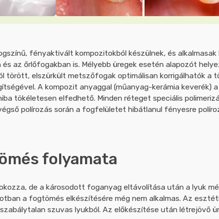
ogszínű, fényaktivált kompozitokból készülnek, és alkalmasa
én és az őrlőfogakban is. Mélyebb üregek esetén alapozót hel
ról törött, elszürkült metszőfogak optimálisan korrigálhatók 
ítségével. A kompozit anyaggal (műanyag-kerámia keverék) a t
hiba tökéletesen elfedhető. Minden réteget speciális polimerizá
végső polírozás során a fogfelületet hibátlanul fényesre polír
tömés folyamata
okozza, de a károsodott foganyag eltávolítása után a lyuk mé
apotban a fogtömés elkészítésére még nem alkalmas. Az eszté
a szabálytalan szuvas lyukból. Az előkészítése után létrejövő ü