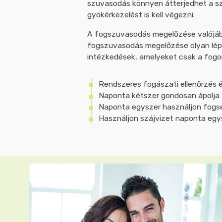
szuvasodás könnyen átterjedhet a szo
gyökérkezelést is kell végezni.
A fogszuvasodás megelőzése valójába
fogszuvasodás megelőzése olyan lép
intézkedések, amelyeket csak a fog
Rendszeres fogászati ellenőrzés és
Naponta kétszer gondosan ápolja f
Naponta egyszer használjon fogse
Használjon szájvizet naponta egy