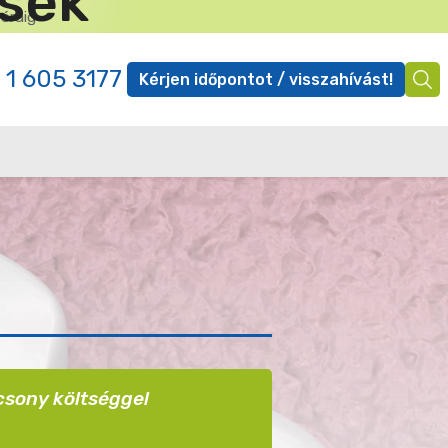
ések
 óráig
✕
 1 605 3177
Kérjen időpontot / visszahívást!
Ügyfél
menü
acsony költséggel