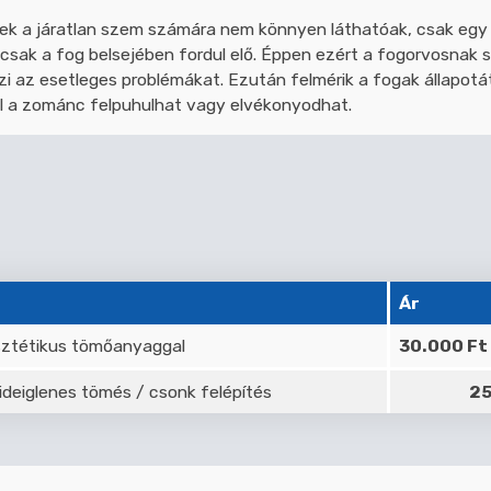
lek a járatlan szem számára nem könnyen láthatóak, csak egy f
csak a fog belsejében fordul elő. Éppen ezért a fogorvosnak
zi az esetleges problémákat. Ezután felmérik a fogak állapot
ol a zománc felpuhulhat vagy elvékonyodhat.
Ár
ztétikus tömőanyaggal
30.000 Ft
deiglenes tömés / csonk felépítés
25