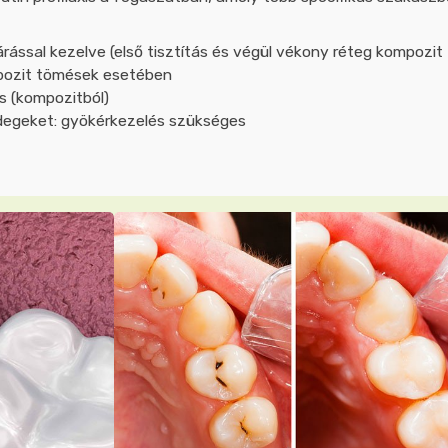
rással kezelve (első tisztítás és végül vékony réteg kompozit
mpozit tömések esetében
s (kompozitból)
degeket: gyökérkezelés szükséges