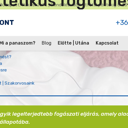
sztétikus fogtöm
Budapest, Rákosi út 91. | Rendelési idő: hétfőtől péntekig 8-20
PONT
+36
TARTALOMJEGYZÉK
Mi a panaszom?
Blog
Előtte | Utána
Kapcsolat
ömést?
a
ésre
t | Szakorvosaink
gyik legelterjedtebb fogászati eljárás, amely al
 állapotába.