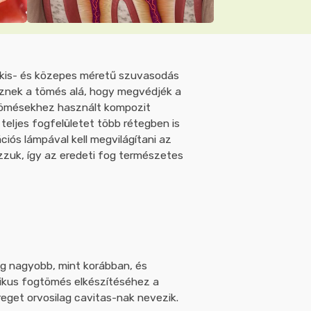
k kis- és közepes méretű szuvasodás
yeznek a tömés alá, hogy megvédjék a
a tömésekhez használt kompozit
eljes fogfelületet több rétegben is
ciós lámpával kell megvilágítani az
ozzuk, így az eredeti fog természetes
g nagyobb, mint korábban, és
tikus fogtömés elkészítéséhez a
reget orvosilag cavitas-nak nevezik.