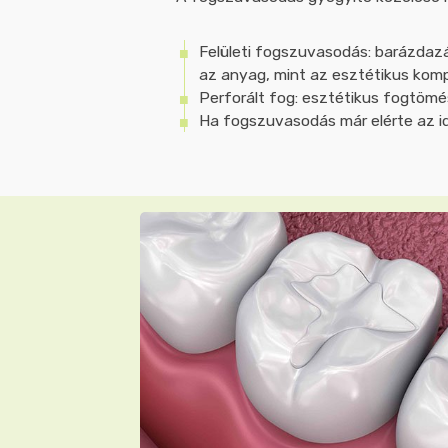
Felületi fogszuvasodás: barázdazá
az anyag, mint az esztétikus ko
Perforált fog: esztétikus fogtömé
Ha fogszuvasodás már elérte az i