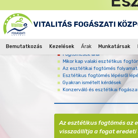
E
Műveleti
Ugrás
1161 
jel
a
tartalomra
VITALITÁS FOGÁSZATI KÖZ
Bemutatkozás
Kezelések
Árak
Munkatársak
A fogszuvasodás első tünetei
Fogtömések árai
Fő
Mikor kap valaki esztétikus fogt
Az esztétikai fogtömés folyamat
navigáció
Esztétikus fogtömés lépésről lép
Gyakran ismételt kérdések
konzerváló és esztétikai fogásza
Az esztétikus fogtömés az e
visszaállítja a fogat eredeti