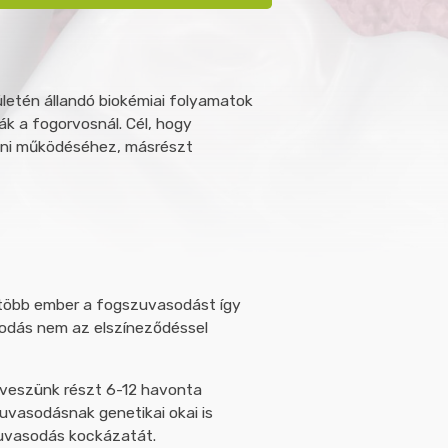
letén állandó biokémiai folyamatok
k a fogorvosnál. Cél, hogy
zbeni működéséhez, másrészt
gtöbb ember a fogszuvasodást így
sodás nem az elszíneződéssel
 veszünk részt 6-12 havonta
uvasodásnak genetikai okai is
zuvasodás kockázatát.