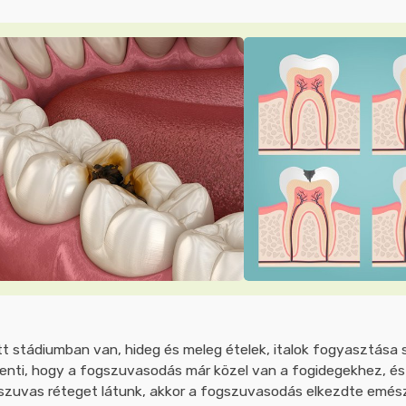
t stádiumban van, hideg és meleg ételek, italok fogyasztása
lenti, hogy a fogszuvasodás már közel van a fogidegekhez, és
szuvas réteget látunk, akkor a fogszuvasodás elkezdte emész