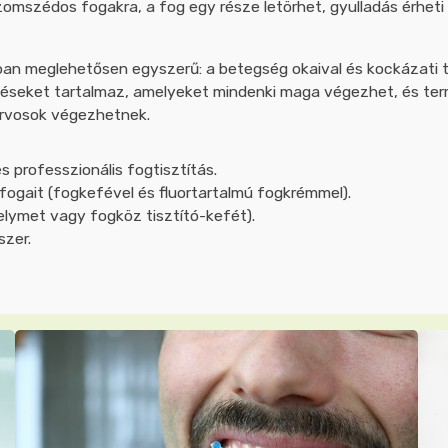
mszédos fogakra, a fog egy része letörhet, gyulladás érheti
n meglehetősen egyszerű: a betegség okaival és kockázati té
éseket tartalmaz, amelyeket mindenki maga végezhet, és te
orvosok végezhetnek.
 professzionális fogtisztítás.
ogait (fogkefével és fluortartalmú fogkrémmel).
lymet vagy fogköz tisztító-kefét).
szer.