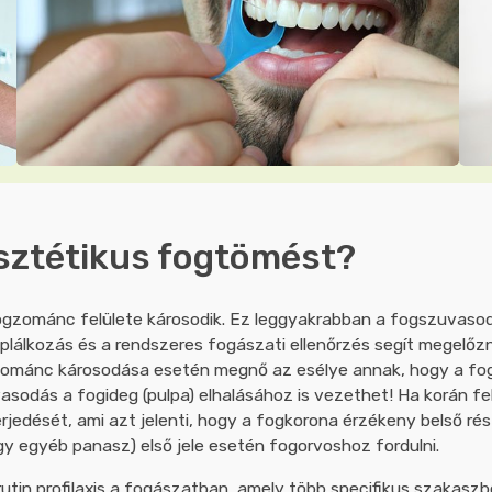
esztétikus fogtömést?
ogzománc felülete károsodik. Ez leggyakrabban a fogszuvasod
plálkozás és a rendszeres fogászati ellenőrzés segít megelőz
zománc károsodása esetén megnő az esélye annak, hogy a fog 
sodás a fogideg (pulpa) elhalásához is vezethet! Ha korán fe
edését, ami azt jelenti, hogy a fogkorona érzékeny belső rész
y egyéb panasz) első jele esetén fogorvoshoz fordulni.
in profilaxis a fogászatban, amely több specifikus szakaszból