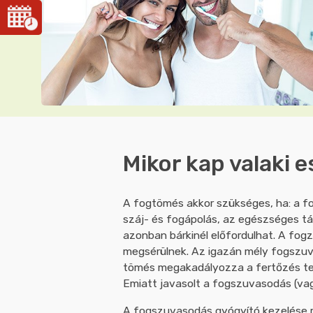
Mikor kap valaki 
A fogtömés akkor szükséges, ha: a f
száj- és fogápolás, az egészséges tá
azonban bárkinél előfordulhat. A fog
megsérülnek. Az igazán mély fogszuva
tömés megakadályozza a fertőzés terj
Emiatt javasolt a fogszuvasodás (vag
A fogszuvasodás gyógyító kezelése rut