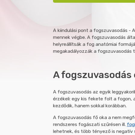
A kiindulási pont a fogszuvasodás -
mennek végbe. A fogszuvasodás által 
helyreállítsák a fog anatómiai formá
megakadályozzák a fogszuvasodás te
A fogszuvasodás 
A fogszuvasodás az egyik leggyakori
érzékeli: egy kis fekete folt a fogo
kezdődik, hanem sokkal korábban.
A fogszuvasodás fő oka a nem megfel
rendszeres fogászati szűrésen ill.
fog
lehetnek, és több tényező is negatív