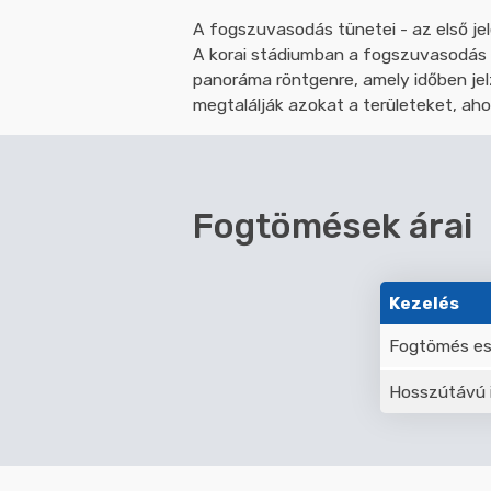
A fogszuvasodás tünetei - az első je
A korai stádiumban a fogszuvasodás 
panoráma röntgenre, amely időben jel
megtalálják azokat a területeket, ah
Fogtömések árai
Kezelés
Fogtömés es
Hosszútávú i