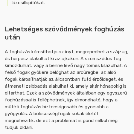
lázcsillapítókat.
Lehetséges szövődmények foghúzás
után
A foghúzás károsíthatja az ínyt, megrepedhet a szájzug,
és herpesz alakulhat ki az ajkakon. A szomszédos fog
kimozdulhat, vagy a benne lévő nagy tömés kilazulhat. A
felső fogak gyökere belóghat az arcüregbe, az alsó
fogak károsíthatják az állcsontban futó érzőideget, és
átmeneti zsibbadás alakulhat ki, amely akár hónapokig is
eltarthat. Ezek a szövődmények általában egy egyszerű
foghúzással is felléphetnek, így elmondható, hogy a
műtéti foghúzás biztonságosabb és gyorsabb a
gyógyulás. A bölcsességfogak sokak életét
megnehezítik, de ezt a problémát is gond nélkül meg
tudjuk oldani.