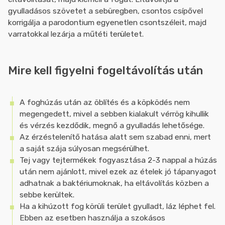
gyulladásos szövetet a sebüregben, csontos csípővel
korrigálja a parodontium egyenetlen csontszéleit, majd
varratokkal lezárja a műtéti területet.
Mire kell figyelni fogeltávolítás után
A foghúzás után az öblítés és a köpködés nem
megengedett, mivel a sebben kialakult vérrög kihullik
és vérzés kezdődik, megnő a gyulladás lehetősége.
Az érzéstelenítő hatása alatt sem szabad enni, mert
a saját szája súlyosan megsérülhet.
Tej vagy tejtermékek fogyasztása 2-3 nappal a húzás
után nem ajánlott, mivel ezek az ételek jó tápanyagot
adhatnak a baktériumoknak, ha eltávolítás közben a
sebbe kerültek.
Ha a kihúzott fog körüli terület gyulladt, láz léphet fel.
Ebben az esetben használja a szokásos