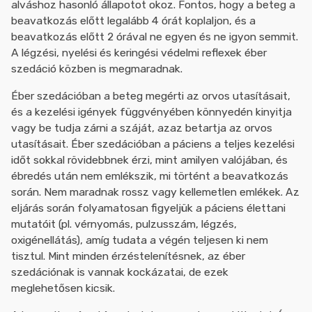
alváshoz hasonló állapotot okoz. Fontos, hogy a beteg a
beavatkozás előtt legalább 4 órát koplaljon, és a
beavatkozás előtt 2 órával ne egyen és ne igyon semmit.
A légzési, nyelési és keringési védelmi reflexek éber
szedáció közben is megmaradnak.
Éber szedációban a beteg megérti az orvos utasításait,
és a kezelési igények függvényében könnyedén kinyitja
vagy be tudja zárni a száját, azaz betartja az orvos
utasításait. Éber szedációban a páciens a teljes kezelési
időt sokkal rövidebbnek érzi, mint amilyen valójában, és
ébredés után nem emlékszik, mi történt a beavatkozás
során. Nem maradnak rossz vagy kellemetlen emlékek. Az
eljárás során folyamatosan figyeljük a páciens élettani
mutatóit (pl. vérnyomás, pulzusszám, légzés,
oxigénellátás), amíg tudata a végén teljesen ki nem
tisztul. Mint minden érzéstelenítésnek, az éber
szedációnak is vannak kockázatai, de ezek
meglehetősen kicsik.