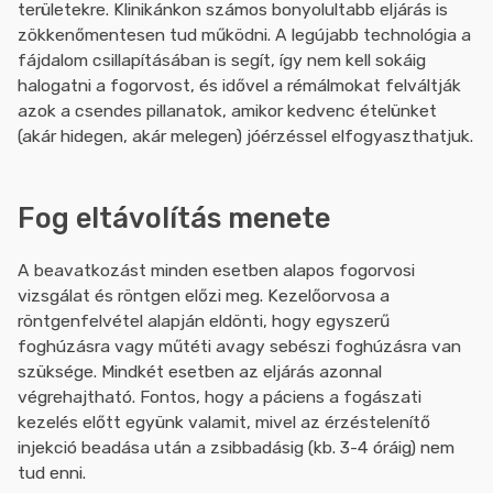
területekre. Klinikánkon számos bonyolultabb eljárás is
zökkenőmentesen tud működni. A legújabb technológia a
fájdalom csillapításában is segít, így nem kell sokáig
halogatni a fogorvost, és idővel a rémálmokat felváltják
azok a csendes pillanatok, amikor kedvenc ételünket
(akár hidegen, akár melegen) jóérzéssel elfogyaszthatjuk.
Fog eltávolítás menete
A beavatkozást minden esetben alapos fogorvosi
vizsgálat és röntgen előzi meg. Kezelőorvosa a
röntgenfelvétel alapján eldönti, hogy egyszerű
foghúzásra vagy műtéti avagy sebészi foghúzásra van
szüksége. Mindkét esetben az eljárás azonnal
végrehajtható. Fontos, hogy a páciens a fogászati
kezelés előtt együnk valamit, mivel az érzéstelenítő
injekció beadása után a zsibbadásig (kb. 3-4 óráig) nem
tud enni.