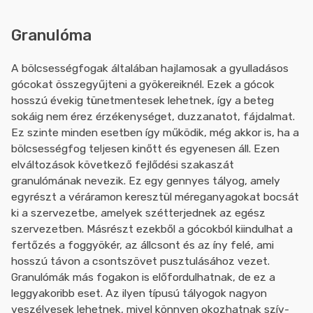
Granulóma
A bölcsességfogak általában hajlamosak a gyulladásos
gócokat összegyűjteni a gyökereiknél. Ezek a gócok
hosszú évekig tünetmentesek lehetnek, így a beteg
sokáig nem érez érzékenységet, duzzanatot, fájdalmat.
Ez szinte minden esetben így működik, még akkor is, ha a
bölcsességfog teljesen kinőtt és egyenesen áll. Ezen
elváltozások következő fejlődési szakaszát
granulómának nevezik. Ez egy gennyes tályog, amely
egyrészt a véráramon keresztül méreganyagokat bocsát
ki a szervezetbe, amelyek szétterjednek az egész
szervezetben. Másrészt ezekből a gócokból kiindulhat a
fertőzés a foggyökér, az állcsont és az íny felé, ami
hosszú távon a csontszövet pusztulásához vezet.
Granulómák más fogakon is előfordulhatnak, de ez a
leggyakoribb eset. Az ilyen típusú tályogok nagyon
veszélyesek lehetnek, mivel könnyen okozhatnak szív-