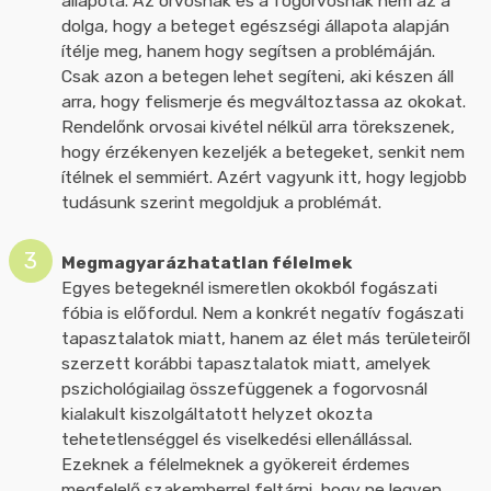
állapota. Az orvosnak és a fogorvosnak nem az a
dolga, hogy a beteget egészségi állapota alapján
ítélje meg, hanem hogy segítsen a problémáján.
Csak azon a betegen lehet segíteni, aki készen áll
arra, hogy felismerje és megváltoztassa az okokat.
Rendelőnk orvosai kivétel nélkül arra törekszenek,
hogy érzékenyen kezeljék a betegeket, senkit nem
ítélnek el semmiért. Azért vagyunk itt, hogy legjobb
tudásunk szerint megoldjuk a problémát.
Megmagyarázhatatlan félelmek
Egyes betegeknél ismeretlen okokból fogászati
fóbia is előfordul. Nem a konkrét negatív fogászati
tapasztalatok miatt, hanem az élet más területeiről
szerzett korábbi tapasztalatok miatt, amelyek
pszichológiailag összefüggenek a fogorvosnál
kialakult kiszolgáltatott helyzet okozta
tehetetlenséggel és viselkedési ellenállással.
Ezeknek a félelmeknek a gyökereit érdemes
megfelelő szakemberrel feltárni, hogy ne legyen