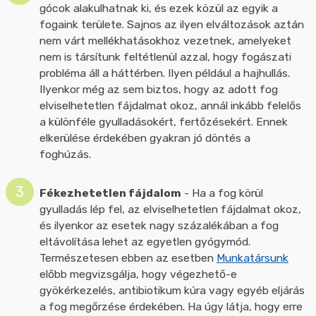
gócok alakulhatnak ki, és ezek közül az egyik a
fogaink területe. Sajnos az ilyen elváltozások aztán
nem várt mellékhatásokhoz vezetnek, amelyeket
nem is társítunk feltétlenül azzal, hogy fogászati
probléma áll a háttérben. Ilyen például a hajhullás.
Ilyenkor még az sem biztos, hogy az adott fog
elviselhetetlen fájdalmat okoz, annál inkább felelős
a különféle gyulladásokért, fertőzésekért. Ennek
elkerülése érdekében gyakran jó döntés a
foghúzás.
Fékezhetetlen fájdalom
- Ha a fog körül
gyulladás lép fel, az elviselhetetlen fájdalmat okoz,
és ilyenkor az esetek nagy százalékában a fog
eltávolítása lehet az egyetlen gyógymód.
Természetesen ebben az esetben
Munkatársunk
előbb megvizsgálja, hogy végezhető-e
gyökérkezelés, antibiotikum kúra vagy egyéb eljárás
a fog megőrzése érdekében. Ha úgy látja, hogy erre