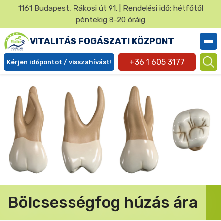
Ugrás
1161 Budapest, Rákosi út 91. | Rendelési idő: hétfőtől
a
péntekig 8-20 óráig
✕
tartalomra
VITALITÁS FOGÁSZATI KÖZPONT
+36 1 605 3177
Kérjen időpontot / visszahívást!
Ügyfél
menü
Bölcsességfog húzás ára