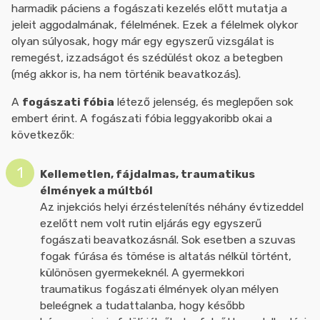
harmadik páciens a fogászati kezelés előtt mutatja a
jeleit aggodalmának, félelmének. Ezek a félelmek olykor
olyan súlyosak, hogy már egy egyszerű vizsgálat is
remegést, izzadságot és szédülést okoz a betegben
(még akkor is, ha nem történik beavatkozás).
A
fogászati fóbia
létező jelenség, és meglepően sok
embert érint. A fogászati fóbia leggyakoribb okai a
következők:
Kellemetlen, fájdalmas, traumatikus
élmények a múltból
Az injekciós helyi érzéstelenítés néhány évtizeddel
ezelőtt nem volt rutin eljárás egy egyszerű
fogászati beavatkozásnál. Sok esetben a szuvas
fogak fúrása és tömése is altatás nélkül történt,
különösen gyermekeknél. A gyermekkori
traumatikus fogászati élmények olyan mélyen
beleégnek a tudattalanba, hogy később