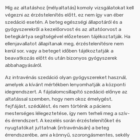
Míg az altatáshoz (mélyaltatás) komoly vizsgálatokat kell
végezni az érzéstelenítés előtt, ez nem így van éber
szedáció esetén. A beteg egészségi állapotáról és a
gyógyszerekről a kezelőorvost és az altatóorvost a
betegkártya segítségével előzetesen tájékoztatják. Ha
ellenjavallatot állapítanak meg, érzéstelenítésre nem
kerül sor, vagy a beteget időben tájékoztatják a
beavatkozás előtt és után bizonyos gyógyszerek
abbahagyásáról.
Az intravénás szedáció olyan gyógyszereket használ,
amelyek a kívánt mértékben lenyomhatják a központi
idegrendszert. A fájdalomcsillapító szedáció előnye az
altatással szemben, hogy nem okoz émelygést,
fejfájást, szédülést, és nem történik a páciens
mesterséges lélegeztetése, így nem terheli meg a szív-
és érrendszert. A kezelés során érzéstelenítőket és
nyugtatókat juttatnak (intravénásán) a beteg
érrendszerébe, ami a könnyű, szorongásmentes, sekély