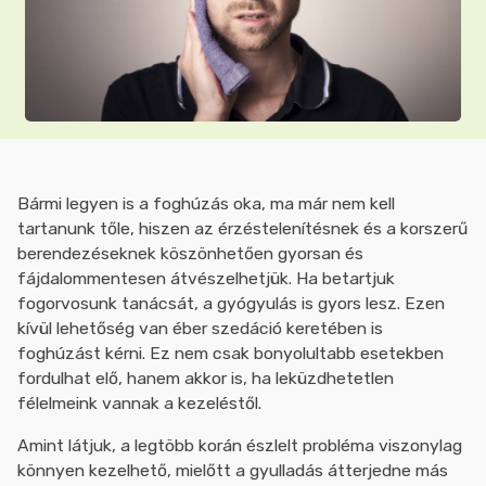
Bármi legyen is a foghúzás oka, ma már nem kell
tartanunk tőle, hiszen az érzéstelenítésnek és a korszerű
berendezéseknek köszönhetően gyorsan és
fájdalommentesen átvészelhetjük. Ha betartjuk
fogorvosunk tanácsát, a gyógyulás is gyors lesz. Ezen
kívül lehetőség van éber szedáció keretében is
foghúzást kérni. Ez nem csak bonyolultabb esetekben
fordulhat elő, hanem akkor is, ha leküzdhetetlen
félelmeink vannak a kezeléstől.
Amint látjuk, a legtöbb korán észlelt probléma viszonylag
könnyen kezelhető, mielőtt a gyulladás átterjedne más