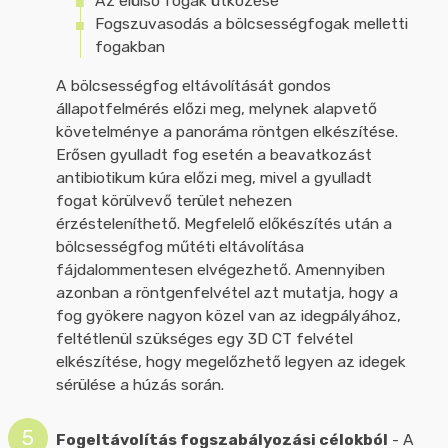
Az elülső fogak ütközése
Fogszuvasodás a bölcsességfogak melletti
fogakban
A bölcsességfog eltávolítását gondos
állapotfelmérés előzi meg, melynek alapvető
követelménye a panoráma röntgen elkészítése.
Erősen gyulladt fog esetén a beavatkozást
antibiotikum kúra előzi meg, mivel a gyulladt
fogat körülvevő terület nehezen
érzésteleníthető. Megfelelő előkészítés után a
bölcsességfog műtéti eltávolítása
fájdalommentesen elvégezhető. Amennyiben
azonban a röntgenfelvétel azt mutatja, hogy a
fog gyökere nagyon közel van az idegpályához,
feltétlenül szükséges egy 3D CT felvétel
elkészítése, hogy megelőzhető legyen az idegek
sérülése a húzás során.
Fogeltávolítás fogszabályozási célokból
- A