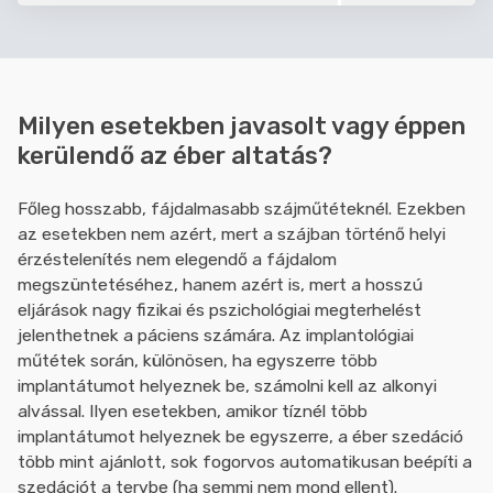
Milyen esetekben javasolt vagy éppen
kerülendő az éber altatás?
Főleg hosszabb, fájdalmasabb szájműtéteknél. Ezekben
az esetekben nem azért, mert a szájban történő helyi
érzéstelenítés nem elegendő a fájdalom
megszüntetéséhez, hanem azért is, mert a hosszú
eljárások nagy fizikai és pszichológiai megterhelést
jelenthetnek a páciens számára. Az implantológiai
műtétek során, különösen, ha egyszerre több
implantátumot helyeznek be, számolni kell az alkonyi
alvással. Ilyen esetekben, amikor tíznél több
implantátumot helyeznek be egyszerre, a éber szedáció
több mint ajánlott, sok fogorvos automatikusan beépíti a
szedációt a tervbe (ha semmi nem mond ellent).