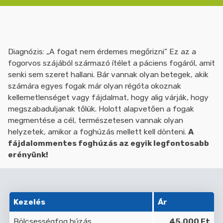
Diagnózis: „A fogat nem érdemes megőrizni” Ez az a
fogorvos szájából származó ítélet a páciens fogáról, amit
senki sem szeret hallani. Bár vannak olyan betegek, akik
számára egyes fogak már olyan régóta okoznak
kellemetlenséget vagy fájdalmat, hogy alig várják, hogy
megszabaduljanak tőlük. Holott alapvetően a fogak
megmentése a cél, természetesen vannak olyan
helyzetek, amikor a foghúzás mellett kell dönteni.
A
fájdalommentes foghúzás az egyik legfontosabb
erényünk!
Kezelés
Ár
Bölcsességfog húzás
45.000 Ft