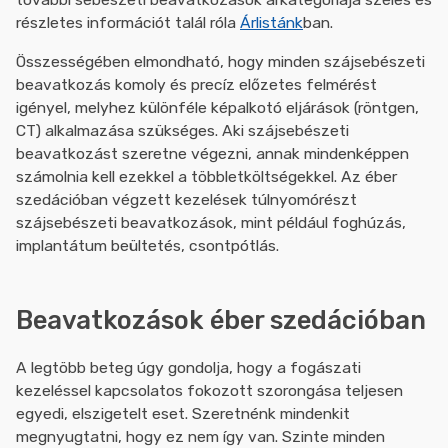
részletes információt talál róla
Árlistánk
ban.
Összességében elmondható, hogy minden szájsebészeti
beavatkozás komoly és precíz előzetes felmérést
igényel, melyhez különféle képalkotó eljárások (röntgen,
CT) alkalmazása szükséges. Aki szájsebészeti
beavatkozást szeretne végezni, annak mindenképpen
számolnia kell ezekkel a többletköltségekkel. Az éber
szedációban végzett kezelések túlnyomórészt
szájsebészeti beavatkozások, mint például foghúzás,
implantátum beültetés, csontpótlás.
Beavatkozások éber szedációban
A legtöbb beteg úgy gondolja, hogy a fogászati
kezeléssel kapcsolatos fokozott szorongása teljesen
egyedi, elszigetelt eset. Szeretnénk mindenkit
megnyugtatni, hogy ez nem így van. Szinte minden