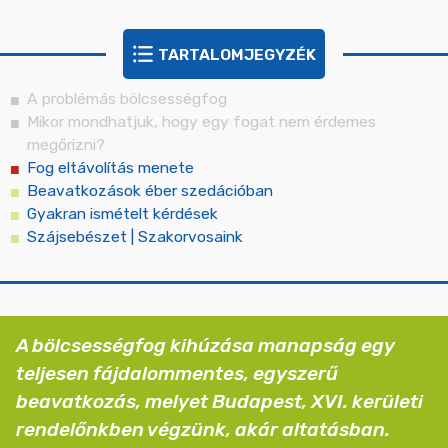
TARTALOMJEGYZÉK
A problémás bölcsességfog
Mikor mondhatjuk, hogy egy fogat nem érdemes
megőrizni?
Fog eltávolítás menete
Beavatkozások éber szedációban
Gyakran ismételt kérdések
szájsebészet | Szakorvosaink
A bölcsességfog kihúzása manapság egy
teljesen fájdalommentes, egyszerű
beavatkozás, melyet Budapest, XVI. kerületi
rendelőnkben végzünk, akár altatásban.