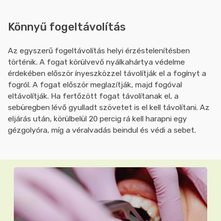
Könnyű fogeltávolítás
Az egyszerű fogeltávolítás helyi érzéstelenítésben
történik. A fogat körülvevő nyálkahártya védelme
érdekében először ínyeszközzel távolítják el a fogínyt a
fogról. A fogat először meglazítják, majd fogóval
eltávolítják. Ha fertőzött fogat távolítanak el, a
sebüregben lévő gyulladt szövetet is el kell távolítani. Az
eljárás után, körülbelül 20 percig rá kell harapni egy
gézgolyóra, míg a véralvadás beindul és védi a sebet.