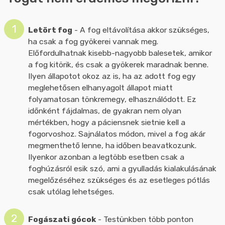
Letört fog
- A fog eltávolítása akkor szükséges,
ha csak a fog gyökerei vannak meg.
Előfordulhatnak kisebb-nagyobb balesetek, amikor
a fog kitörik, és csak a gyökerek maradnak benne.
Ilyen állapotot okoz az is, ha az adott fog egy
meglehetősen elhanyagolt állapot miatt
folyamatosan tönkremegy, elhasználódott. Ez
időnként fájdalmas, de gyakran nem olyan
mértékben, hogy a páciensnek sietnie kell a
fogorvoshoz. Sajnálatos módon, mivel a fog akár
megmenthető lenne, ha időben beavatkozunk.
Ilyenkor azonban a legtöbb esetben csak a
foghúzásról esik szó, ami a gyulladás kialakulásának
megelőzéséhez szükséges és az esetleges pótlás
csak utólag lehetséges.
Fogászati gócok
- Testünkben több ponton