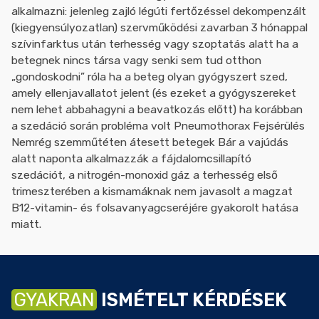
alkalmazni: jelenleg zajló légúti fertőzéssel dekompenzált
(kiegyensúlyozatlan) szervműködési zavarban 3 hónappal
szívinfarktus után terhesség vagy szoptatás alatt ha a
betegnek nincs társa vagy senki sem tud otthon
„gondoskodni” róla ha a beteg olyan gyógyszert szed,
amely ellenjavallatot jelent (és ezeket a gyógyszereket
nem lehet abbahagyni a beavatkozás előtt) ha korábban
a szedáció során probléma volt Pneumothorax Fejsérülés
Nemrég szemműtéten átesett betegek Bár a vajúdás
alatt naponta alkalmazzák a fájdalomcsillapító
szedációt, a nitrogén-monoxid gáz a terhesség első
trimeszterében a kismamáknak nem javasolt a magzat
B12-vitamin- és folsavanyagcseréjére gyakorolt hatása
miatt.
GYAKRAN
ISMÉTELT KÉRDÉSEK