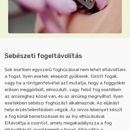
Sebészeti fogeltávolítás
Sok esetben egyszerű foghúzással nem lehet eltávolítani
a fogat. Ilyen esetek: elrepedt gyökerek, törött fogak,
vagy ha a röntgenfelvétel azt mutatja, hogy a foggyökér
erősen meggörbült, elmozdult, vagy felső fog esetében
az arcüreghez közel van, és az arcüreg megnyílhat. Ilyen
esetekben sebészi foghúzást alkalmaznak. Az eljárást
helyi érzéstelenítésben végzik. Az orvos lebenyet készít
a fog körüli bemetszéssel és az íny elhúzásával.
Eltávolítja a csontot, amely megakadályozza a fog
eltávolítását, majd kiemeli a fogat. Eltávolítja a