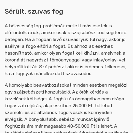
Sérült, szuvas fog
A bölcsességfog-problémák mellett más esetek is
előfordulhatnak, amikor csak a szájsebész tud segíteni a
betegen. Ha a fogban lévő szuvas lyuk túl nagy, akkor jó
eséllyel a fogó eltöri a fogat. Ez ahhoz az esethez
hasonlítható, amikor olyan fogat kell kihúzni, amelynek a
koronáját nagyrészt tömőanyaggal vagy inlay/onlay-vel
helyreállították. Szájsebészt akkor is érdemes felkeresni,
ha a fognyak már elkezdett szuvasodni.
A komolyabb beavatkozásokat minden esetben megelőzi
egy szájsebészeti konzultáció. Az örök kérdés a
kezelések költségei. A foghúzás önmagában nem drága
fogászati eljárás, alap esetben 25.000 Ft-tal lehet
számolni és az általános fogorvosok is könnyedén
elvégzik. A bonyolultabb, sebészi munkát igénylő
foghúzás ára már magasabb 40-50.000 Ft is lehet. A
további sebészeti beavatkozások árkategóriája széles és