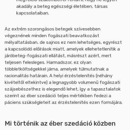
akadály a beteg egészségi életében, társas
kapcsolataiban.
Az extrém szorongásos betegek szívesebben
végeznének minden fogászati beavatkozást
mélyaltatásban, de sajnos ez nem lehetséges, egyrészt
a kapcsolódó előírások miatt, amelyek ellehetetlenítik a
járóbeteg-fogászati ellátást, másrészt azért, mert
teljesen felesleges. Harmadszor, ez olyan
többletköltségekkel járna, amelyek túlmutatnak a
racionalitás határain. A helyi érzéstelenítés (néhány
kivételtől eltekintve) a legnagyobb volumenű fogászati
szájsebészethez is elegendő lehet, így a tapasztalatok
szerint az éber szedáció teljes mértékben fedezi a
páciens szükségleteit az érzéstelenítés ezen formájára.
Mi történik az éber szedáció közben