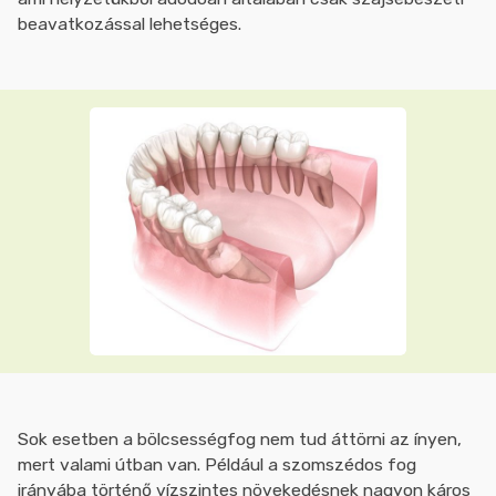
beavatkozással lehetséges.
Sok esetben a bölcsességfog nem tud áttörni az ínyen,
mert valami útban van. Például a szomszédos fog
irányába történő vízszintes növekedésnek nagyon káros