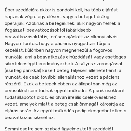
Éber szedációra akkor is gondolni kell, ha több eljárást
hajtanak végre egy ülésen, vagy a beteget órákig
operálják. Azoknak a betegeknek, akik nagyon félnek a
fogászati beavatkozásoktól (akár kisebb
beavatkozásoktól is), erősen ajánlott az alkonyi alvás.
Nagyon fontos, hogy a páciens nyugodtan tűrje a
kezelést, különben nagyon megnehezül a fogorvos
munkája, ami a beavatkozás elhúzódását vagy esetleges
sikertelenségét eredményezheti. A súlyos szorongással
(esetleg pánikkal) kezelt beteg teljesen ellehetetleníti a
munkát, és csak további ellenálláshoz vezet a páciens
részéről. Ezek a betegek ebben az állapotban még az
orvosukkal sem tudnak együttműködni. A pánik csökkent
tudatállapotot okoz, és olyan irreális cselekvésekhez
vezet, amelyek miatt a beteg csak önmagát károsítja az
eljárás során. Az együttműködés pedig elengedhetetlen a
beavatkozás sikeréhez.
Semmi esetre sem szabad figyelmeztető szedációt