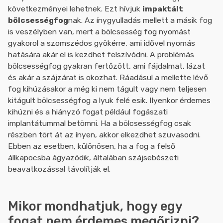
következményei lehetnek. Ezt hívjuk
impaktált
bölcsességfog
nak. Az ínygyulladás mellett a másik fog
is veszélyben van, mert a bölcsesség fog nyomást
gyakorol a szomszédos gyökérre, ami idővel nyomás
hatására akár el is kezdhet felszívódni. A problémás
bölcsességfog gyakran fertőzött, ami fájdalmat, lázat
és akár a szájzárat is okozhat. Ráadásul a mellette lévő
fog kihúzásakor a még ki nem tágult vagy nem teljesen
kitágult bölcsességfog a lyuk felé esik. Ilyenkor érdemes
kihúzni és a hiányzó fogat például fogászati
implantátummal betömni. Ha a bölcsességfog csak
részben tört át az ínyen, akkor elkezdhet szuvasodni.
Ebben az esetben, különösen, ha a fog a felső
állkapocsba ágyazódik, általában szájsebészeti
beavatkozással távolítják el.
Mikor mondhatjuk, hogy egy
fogat nem érdemes megőrizni?