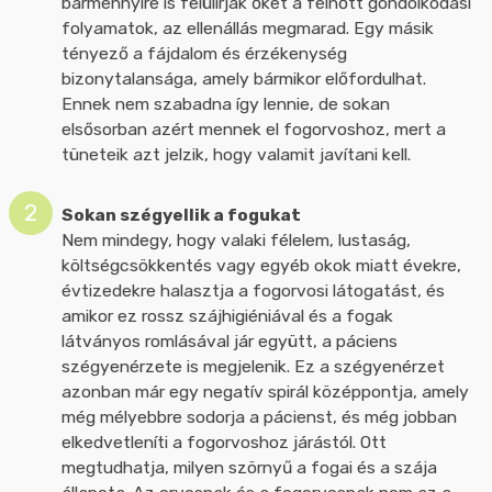
bármennyire is felülírják őket a felnőtt gondolkodási
folyamatok, az ellenállás megmarad. Egy másik
tényező a fájdalom és érzékenység
bizonytalansága, amely bármikor előfordulhat.
Ennek nem szabadna így lennie, de sokan
elsősorban azért mennek el fogorvoshoz, mert a
tüneteik azt jelzik, hogy valamit javítani kell.
Sokan szégyellik a fogukat
Nem mindegy, hogy valaki félelem, lustaság,
költségcsökkentés vagy egyéb okok miatt évekre,
évtizedekre halasztja a fogorvosi látogatást, és
amikor ez rossz szájhigiéniával és a fogak
látványos romlásával jár együtt, a páciens
szégyenérzete is megjelenik. Ez a szégyenérzet
azonban már egy negatív spirál középpontja, amely
még mélyebbre sodorja a pácienst, és még jobban
elkedvetleníti a fogorvoshoz járástól. Ott
megtudhatja, milyen szörnyű a fogai és a szája