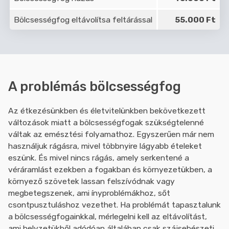
Bölcsességfog eltávolítsa feltárással
55.000 Ft
A problémás bölcsességfog
Az étkezésünkben és életvitelünkben bekövetkezett
változások miatt a bölcsességfogak szükségtelenné
váltak az emésztési folyamathoz. Egyszerűen már nem
használjuk rágásra, mivel többnyire lágyabb ételeket
eszünk. És mivel nincs rágás, amely serkentené a
véráramlást ezekben a fogakban és környezetükben, a
környező szövetek lassan felszívódnak vagy
megbetegszenek, ami ínyproblémákhoz, sőt
csontpusztuláshoz vezethet. Ha problémát tapasztalunk
a bölcsességfogainkkal, mérlegelni kell az eltávolítást,
ami helyzetükből adódóan általában csak szájsebészeti