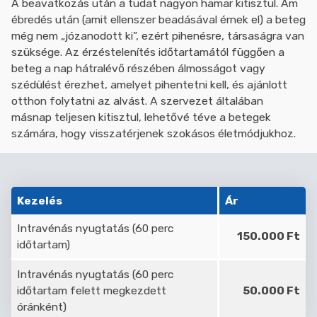
A beavatkozás után a tudat nagyon hamar kitisztul. Ám
ébredés után (amit ellenszer beadásával érnek el) a beteg
még nem „józanodott ki”, ezért pihenésre, társaságra van
szüksége. Az érzéstelenítés időtartamától függően a
beteg a nap hátralévő részében álmosságot vagy
szédülést érezhet, amelyet pihentetni kell, és ajánlott
otthon folytatni az alvást. A szervezet általában
másnap teljesen kitisztul, lehetővé téve a betegek
számára, hogy visszatérjenek szokásos életmódjukhoz.
Kezelés
Ár
Intravénás nyugtatás (60 perc
150.000 Ft
időtartam)
Intravénás nyugtatás (60 perc
időtartam felett megkezdett
50.000 Ft
óránként)