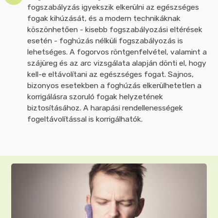
fogszabályzás igyekszik elkerülni az egészséges
fogak kihúzását, és a modern technikáknak
köszönhetően - kisebb fogszabályozási eltérések
esetén - foghúzás nélküli fogszabályozás is
lehetséges. A fogorvos röntgenfelvétel, valamint a
szájüreg és az arc vizsgálata alapján dönti el, hogy
kell-e eltávolítani az egészséges fogat. Sajnos,
bizonyos esetekben a foghúzás elkerülhetetlen a
korrigálásra szoruló fogak helyzetének
biztosításához. A harapási rendellenességek
fogeltávolítással is korrigálhatók.