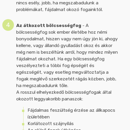
nincs esély, jobb, ha megszabadulunk a
problémákat, fájdalmat okozó fogainktól.
Az átkozott bölcsességfog
- A
bölcsességfog sok ember életébe hoz némi
bonyodalmat, hiszen vagy nem úgy jön ki, ahogy
kellene, vagy állandó gyulladást okoz és akkor
még nem is beszéltünk arról, hogy mindez milyen
fájdalmat okozhat. Ha egy bölcsességfog
veszélyezteti a többi fog épségét és
egészségét, vagy esetleg megváltoztatja a
fogak meglévő szerkezetét rágás közben, jobb,
ha megszabadulunk tőle.
A rosszul elhelyezkedő bölcsességfogak által
okozott leggyakoribb panaszok:
Fájdalmas feszültség érzése az állkapocs
ízületében
Korlátozott szájnyílás