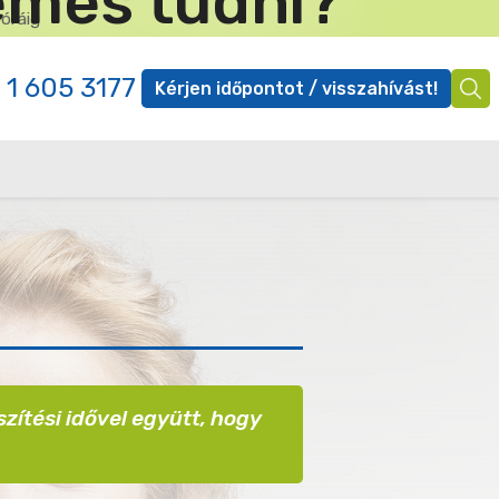
demes tudni?
 óráig
✕
 1 605 3177
Kérjen időpontot / visszahívást!
Ügyfél
menü
szítési idővel együtt, hogy