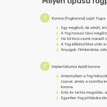
Milyen típusú fog
Korona (Fogkorona) saját fogra
Egy meglévő, de sérült, let
A fog hosszú távú megőrz
Ha túl kicsi csonk maradt 
A fog előkészítése után a 
Anyagok: fémkerámia, cirkó
Implantátumra épülő korona
Amennyiben a fog hiányzik
csavar, amely a csontba ke
korona.
Erős és tartós megoldás, a
Egyetlen fog pótlására ideá