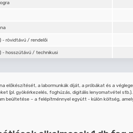
fogra
ona
) - rövidtávú / rendelői
) - hosszútávú / technikusi
na előkészítését, a labormunkák díját, a próbákat és a végle
et (pl. gyökérkezelés, foghúzás, digitális lenyomatvétel stb.).
 beültetése – a felépítménnyel együtt - külön költség, amely