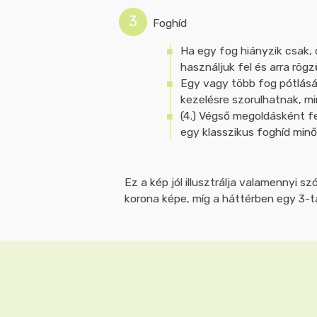
Foghíd
Ha egy fog hiányzik csak, 
használjuk fel és arra rögzü
Egy vagy több fog pótlásá
kezelésre szorulhatnak, mi
(4.) Végső megoldásként fe
egy klasszikus foghíd minő
Ez a kép jól illusztrálja valamennyi s
korona képe, míg a háttérben egy 3-ta