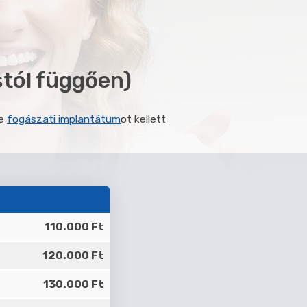
tól függően)
te
fogászati implantátum
ot kellett
110.000 Ft
120.000 Ft
130.000 Ft