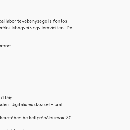
ai labor tevékenysége is fontos
lni, kihagyni vagy lerövidíteni. De
orona:
ültéig
rn digitális eszközzel – oral
keretében be kell próbálni (max. 30