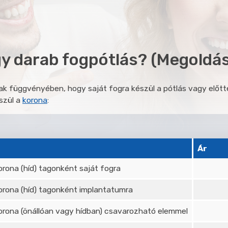
y darab fogpótlás? (Megoldás
ak függvényében, hogy saját fogra készül a pótlás vagy előt
észül a
korona
:
Ár
orona (híd) tagonként saját fogra
orona (híd) tagonként implantatumra
orona (önállóan vagy hídban) csavarozható elemmel