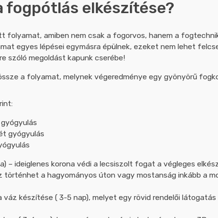
a fogpótlás elkészítése?
tt folyamat, amiben nem csak a fogorvos, hanem a fogtechnik
yamat egyes lépései egymásra épülnek, ezeket nem lehet felcseré
tre szóló megoldást kapunk cserébe!
ll össze a folyamat, melynek végeredménye egy gyönyörű fogk
int:
 gyógyulás
ét gyógyulás
gyógyulás
) – ideiglenes korona védi a lecsiszolt fogat a végleges elkész
z történhet a hagyományos úton vagy mostanság inkább a mode
 váz készítése ( 3-5 nap), melyet egy rövid rendelői látogatás 