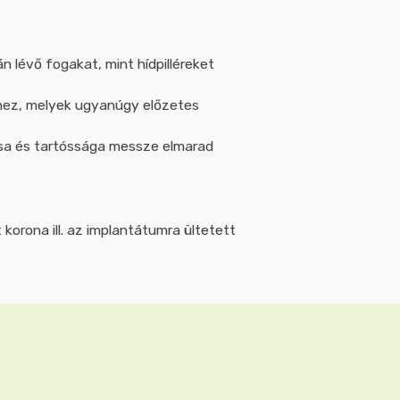
 lévő fogakat, mint hídpilléreket
shez, melyek ugyanúgy előzetes
tása és tartóssága messze elmarad
 korona ill. az implantátumra ültetett