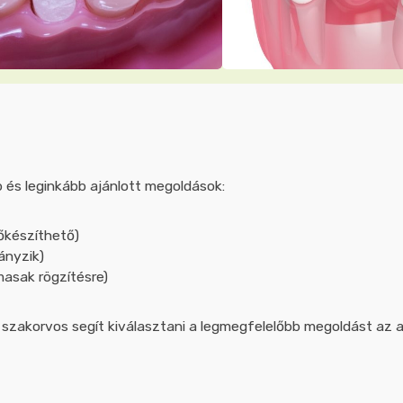
b és leginkább ajánlott megoldások:
őkészíthető)
ányzik)
asak rögzítésre)
a szakorvos segít kiválasztani a legmegfelelőbb megoldást az 