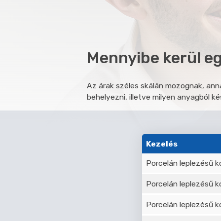
Mennyibe kerül eg
Az árak széles skálán mozognak, ann
behelyezni, illetve milyen anyagból k
Kezelés
Porcelán leplezésű k
Porcelán leplezésű k
Porcelán leplezésű k