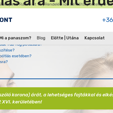
tlás ára - Mit ér
Budapest, Rákosi út 91. | Rendelési idő: hétfőtől péntekig 8-20
PONT
+36
TARTALOMJEGYZÉK
Mi a panaszom?
Blog
Előtte | Utána
Kapcsolat
lás? (Megoldástól függően)
asak 1 db fog pótlására?
észítése?
ogpótlás esetében?
ásra?
zóló korona) árát, a lehetséges fajtákkal és elké
t XVI. kerületében!