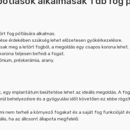
pótlások alkalmasak 1 db fog 
ört fog pótlására alkalmas.
ése érdekében szükség lehet előzetesen gyökérkezelésre.
csak meg a letört fogból, a megoldás egy csapos korona lehet.
korona teljesen befedi a fogat.
nium, préskerámia, arany.
, egy implantátum beültetése lehet az ideális megoldás. A fo
rül behelyezésre és a gyógyulási időt követően ez ebbe rögzít
mi nem terheli a környező fogakat és a saját fog funkcióját és
lis, ha az állcsont állapota megfelelő.