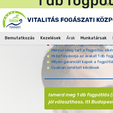
1 db fogpó
Műveleti
Ugrás
1161 
jel
a
tartalomra
VITALITÁS FOGÁSZATI KÖZ
Bemutatkozás
Kezelések
Árak
Munkatársak
Mennyibe kerül egy darab fogpót
Milyen típusú fogpótlások alkalm
Fő
Mennyi ideig tart a fogpótlás elk
Mi befolyásolja az árakat 1 db f
navigáció
Milyen garanciát kapok a fogpótl
Gyakran ismételt kérdések
Ismerd meg 1 db fogpótlás (s
jól választhass, itt Budapes