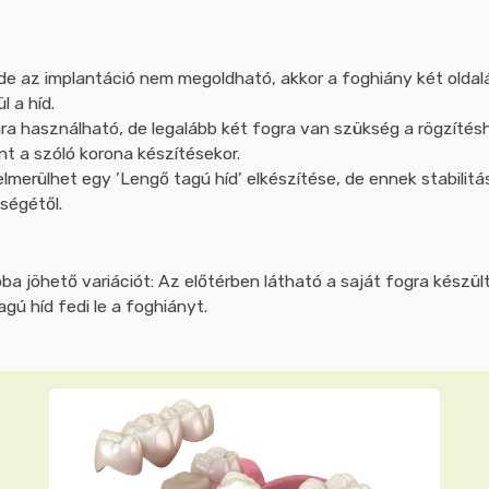
de az implantáció nem megoldható, akkor a foghiány két oldalán
l a híd.
ra használható, de legalább két fogra van szükség a rögzíté
nt a szóló korona készítésekor.
lmerülhet egy ’Lengő tagú híd’ elkészítése, de ennek stabili
ségétől.
zóba jöhető variációt: Az előtérben látható a saját fogra készült
gú híd fedi le a foghiányt.