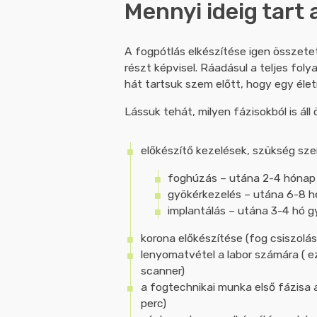
Mennyi ideig tart 
A fogpótlás elkészítése igen összete
részt képvisel. Ráadásul a teljes fol
hát tartsuk szem előtt, hogy egy éle
Lássuk tehát, milyen fázisokból is á
előkészítő kezelések, szükség szer
foghúzás – utána 2-4 hónap
gyökérkezelés – utána 6-8 h
implantálás – utána 3-4 hó 
korona előkészítése (fog csiszolása
lenyomatvétel a labor számára ( e
scanner)
a fogtechnikai munka első fázisa a
perc)