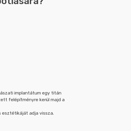
pótlására?
gászati implantátum egy titán
ett felépítményre kerül majd a
 esztétikáját adja vissza.