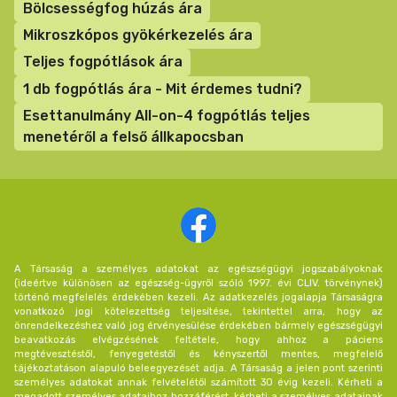
Bölcsességfog húzás ára
Mikroszkópos gyökérkezelés ára
Teljes fogpótlások ára
1 db fogpótlás ára - Mit érdemes tudni?
Esettanulmány All-on-4 fogpótlás teljes
menetéről a felső állkapocsban
A Társaság a személyes adatokat az egészségügyi jogszabályoknak
(ideértve különösen az egészség-ügyről szóló 1997. évi CLIV. törvénynek)
történő megfelelés érdekében kezeli. Az adatkezelés jogalapja Társaságra
vonatkozó jogi kötelezettség teljesítése, tekintettel arra, hogy az
önrendelkezéshez való jog érvényesülése érdekében bármely egészségügyi
beavatkozás elvégzésének feltétele, hogy ahhoz a páciens
megtévesztéstől, fenyegetéstől és kényszertől mentes, megfelelő
tájékoztatáson alapuló beleegyezését adja. A Társaság a jelen pont szerinti
személyes adatokat annak felvételétől számított 30 évig kezeli. Kérheti a
megadott személyes adataihoz hozzáférést, kérheti a személyes adatainak