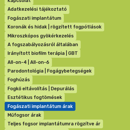
Kapcsolat
Adatkezelési tájékoztató
Fogászati implantátum
Koronák és hidak | rögzített fogpótlások
Mikroszkópos gyökérkezelés
A fogszabályozásról általában
Irányított biofilm terápia | GBT
All-on-4 | All-on-6
Parodontológia | Fogágybetegségek
Foghúzás
Fogkő eltávolítás | Depurálás
Esztétikus fogtömések
Fogászati implantátum árak
Műfogsor árak
Teljes fogsor implantátumra rögzítve ár