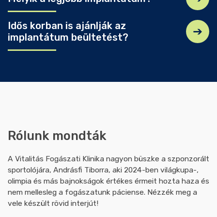
Idős korban is ajánlják az
az implantátum testéből (csavar) és
implantátum beültetést?
a felépítményből (köztes elem- erre kerül később
a korona.
Rólunk mondták
A Vitalitás Fogászati Klinika nagyon büszke a szponzorált
sportolójára, Andrásfi Tiborra, aki 2024-ben világkupa-,
olimpia és más bajnokságok értékes érmeit hozta haza és
nem mellesleg a fogászatunk páciense. Nézzék meg a
vele készült rövid interjút!