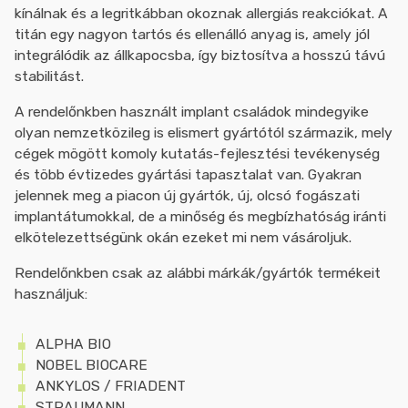
kínálnak és a legritkábban okoznak allergiás reakciókat. A
titán egy nagyon tartós és ellenálló anyag is, amely jól
integrálódik az állkapocsba, így biztosítva a hosszú távú
stabilitást.
A rendelőnkben használt implant családok mindegyike
olyan nemzetközileg is elismert gyártótól származik, mely
cégek mögött komoly kutatás-fejlesztési tevékenység
és több évtizedes gyártási tapasztalat van. Gyakran
jelennek meg a piacon új gyártók, új, olcsó fogászati
implantátumokkal, de a minőség és megbízhatóság iránti
elkötelezettségünk okán ezeket mi nem vásároljuk.
Rendelőnkben csak az alábbi márkák/gyártók termékeit
használjuk:
ALPHA BIO
NOBEL BIOCARE
ANKYLOS / FRIADENT
STRAUMANN