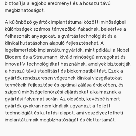
biztosítja a legjobb eredményt és a hosszú távú
megbízhatóságot.
A különböző gyártók implantátumai közötti minőségbeli
különbségek számos tényezőből fakadnak, beleértve a
felhasznált anyagokat, a gyártástechnológiát és a
klinikai kutatásokon alapuló fejlesztéseket. A
legelismertebb implantátumgyártók, mint például a Nobel
Biocare és a Straumann, kiváló minőségű anyagokat és
innovatív technológiákat használnak, amelyek biztosítják
a hosszú távú stabilitást és biokompatibilitást. Ezek a
gyártók rendszeresen végeznek klinikai vizsgálatokat
termékeik fejlesztése és optimalizálása érdekében, és
szigorú minőségellenőrzési eljárásokat alkalmaznak a
gyártási folyamat során. Az olcsóbb, kevésbé ismert
gyártók gyakran nem kínálják ugyanazt a fejlett
technológiát és kutatási alapot, ami veszélyeztetheti
implantátumaik megbízhatóságát és élettartamát.