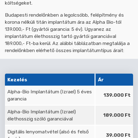
költségeket.
Budapesti rendelőnkben a legolcsóbb, felépítmény és
korona nélküli titán implantátum ára az Alpha Bio-tól
139.000,- Ft (gyártói garancia: 5 év). Ugyanez az
implantátum élethosszig tartó gyártói garanciával
189.000,- Ft-ba kerül. Az alábbi táblázatban megtalálja a
rendelőnkben elérhető összes implantátumtípus árait:
Kezelés
Ár
Alpha-Bio Implantátum (Izrael) 5 éves
139.000 Ft
garancia
Alpha-Bio Implantátum (Izrael)
189.000 Ft
élethosszig szóló garanciával
Digitális lenyomatvétel (alsó és felső
39.000 Ft