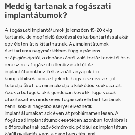
Meddig tartanak a fogászati
implantátumok?
A fogászati implantátumok jellemzően 15-20 évig
tartanak, de megfelelő ápolással és karbantartással akár
egy életen át is kitarthatnak. Az implantátumok
élettartama nagymértékben függ a páciens
szájhigiéniájától, a dohányzásról való tartózkodástól és a
rendszeres fogászati ellenőrzésektől. Az
implantátumokhoz felhasznált anyagok bio
kompatibilisek, ami azt jelenti, hogy a szervezet jól
tolerálja őket, és minimalizálja a kilökődés kockázatát.
Azok a betegek, akik gondosan követik fogorvosuk
utasításait és rendszeres fogászati ellátást tartanak
fenn, sokkal nagyobb eséllyel élvezhetik
implantátumaikat sok éven át problémamentesen. A
fogászati implantátumok esetében azonban továbbra is
előfordulhatnak szövődmények, például az implantátum
körüli gyulladás vagy a csontvesztés, ami