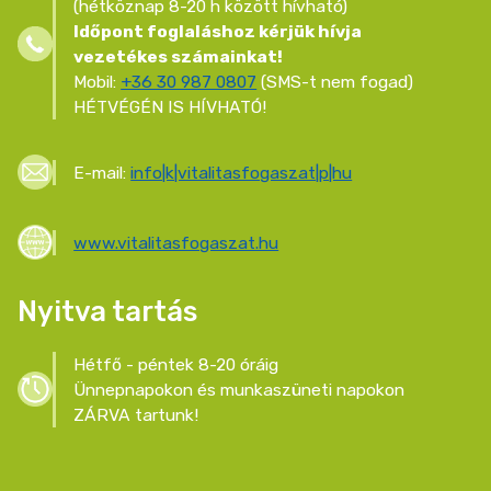
(hétköznap 8-20 h között hívható)
Időpont foglaláshoz kérjük hívja
vezetékes számainkat!
Mobil:
+36 30 987 0807
(SMS-t nem fogad)
HÉTVÉGÉN IS HÍVHATÓ!
E-mail:
info|k|vitalitasfogaszat|p|hu
www.vitalitasfogaszat.hu
Nyitva tartás
Hétfő - péntek 8-20 óráig
Ünnepnapokon és munkaszüneti napokon
ZÁRVA tartunk!