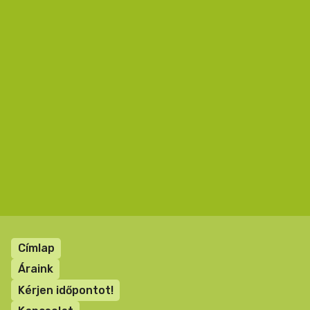
Lábléc
Címlap
menü
Áraink
Kérjen időpontot!