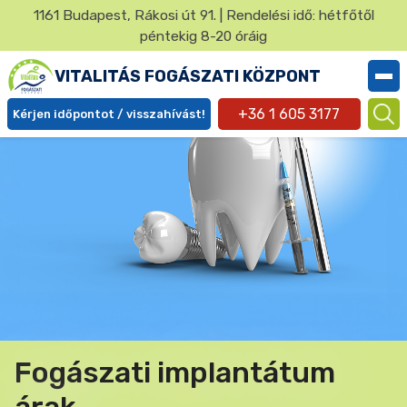
Ugrás
1161 Budapest, Rákosi út 91. | Rendelési idő: hétfőtől
a
péntekig 8-20 óráig
✕
tartalomra
VITALITÁS FOGÁSZATI KÖZPONT
+36 1 605 3177
Kérjen időpontot / visszahívást!
Ügyfél
menü
Fogászati implantátum