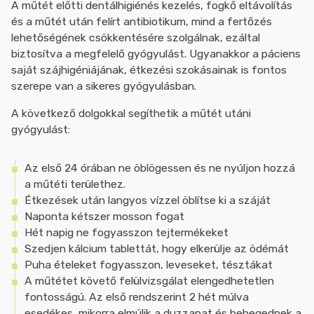
A műtét előtti dentálhigiénés kezelés, fogkő eltávolítás
és a műtét után felírt antibiotikum, mind a fertőzés
lehetőségének csökkentésére szolgálnak, ezáltal
biztosítva a megfelelő gyógyulást. Ugyanakkor a páciens
saját szájhigéniájának, étkezési szokásainak is fontos
szerepe van a sikeres gyógyulásban.
A következő dolgokkal segíthetik a műtét utáni
gyógyulást:
Az első 24 órában ne öblögessen és ne nyúljon hozzá
a műtéti területhez.
Étkezések után langyos vízzel öblítse ki a száját
Naponta kétszer mosson fogat
Hét napig ne fogyasszon tejtermékeket
Szedjen kálcium tablettát, hogy elkerülje az ödémát
Puha ételeket fogyasszon, leveseket, tésztákat
A műtétet követő felülvizsgálat elengedhetetlen
fontosságú. Az első rendszerint 2 hét múlva
esedékes, mikorra elmúlik a duzzanat és behegednek a