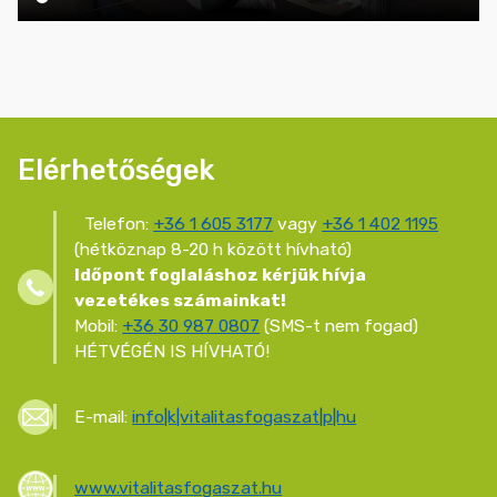
Elérhetőségek
Telefon:
+36 1 605 3177
vagy
+36 1 402 1195
(hétköznap 8-20 h között hívható)
Időpont foglaláshoz kérjük hívja
vezetékes számainkat!
Mobil:
+36 30 987 0807
(SMS-t nem fogad)
HÉTVÉGÉN IS HÍVHATÓ!
E-mail:
info|k|vitalitasfogaszat|p|hu
www.vitalitasfogaszat.hu