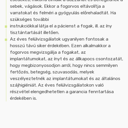
sebek, vágások. Ekkor a fogorvos eltávolítja a
varratokat és felméri a gyógyulás előrehaladtát. Ha
szükséges további
instrukciókkal látja el a pácienst a fogak, ill. az íny
tisztántartását illetően.
Az éves felülvizsgálatok ugyanilyen fontosak a
hosszú távú siker érdekében. Ezen alkalmakkor a
fogorvos megvizsgálja a fogakat, az
implantátumokat, az ínyt és az állkapocs csontozatát,
hogy megbizonyosodjon arról, hogy nincs semmilyen
fertőzés, betegség, szuvasodás, melyek
veszélyeztetnék az implantátumokat és az általános
szájhigiéniát. Az éves felülvizsgálatokon való
részvétel elengedhetetlen a garancia fenntartása
érdekében is.