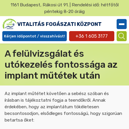
Ugrás
1161 Budapest, Rákosi út 91. | Rendelési idő: hétfőtől
a
péntekig 8-20 óráig
✕
tartalomra
VITALITÁS FOGÁSZATI KÖZPONT
+36 1 605 3177
Kérjen időpontot / visszahívást!
Ügyfél
A felülvizsgálat és
menü
utókezelés fontossága az
implant műtétek után
Az implant műtétet követően a sebész szóban és
írásban is tájékoztatni fogja a teendőkről. Annak
érdekében, hogy az implantátum tökéletesen
becsontosodjon, elsődleges fontosságú, hogy szigorúan
betartsa őket: