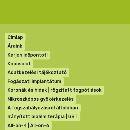
Lábléc
Címlap
menü
Áraink
Kérjen időpontot!
Kapcsolat
Adatkezelési tájékoztató
Fogászati implantátum
Koronák és hidak | rögzített fogpótlások
Mikroszkópos gyökérkezelés
A fogszabályozásról általában
Irányított biofilm terápia | GBT
All-on-4 | All-on-6