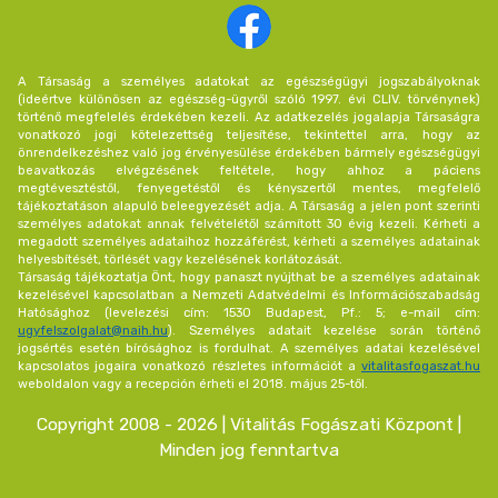
A Társaság a személyes adatokat az egészségügyi jogszabályoknak
(ideértve különösen az egészség-ügyről szóló 1997. évi CLIV. törvénynek)
történő megfelelés érdekében kezeli. Az adatkezelés jogalapja Társaságra
vonatkozó jogi kötelezettség teljesítése, tekintettel arra, hogy az
önrendelkezéshez való jog érvényesülése érdekében bármely egészségügyi
beavatkozás elvégzésének feltétele, hogy ahhoz a páciens
megtévesztéstől, fenyegetéstől és kényszertől mentes, megfelelő
tájékoztatáson alapuló beleegyezését adja. A Társaság a jelen pont szerinti
személyes adatokat annak felvételétől számított 30 évig kezeli. Kérheti a
megadott személyes adataihoz hozzáférést, kérheti a személyes adatainak
helyesbítését, törlését vagy kezelésének korlátozását.
Társaság tájékoztatja Önt, hogy panaszt nyújthat be a személyes adatainak
kezelésével kapcsolatban a Nemzeti Adatvédelmi és Információszabadság
Hatósághoz (levelezési cím: 1530 Budapest, Pf.: 5; e-mail cím:
ugyfelszolgalat@naih.hu
). Személyes adatait kezelése során történő
jogsértés esetén bírósághoz is fordulhat. A személyes adatai kezelésével
kapcsolatos jogaira vonatkozó részletes információt a
vitalitasfogaszat.hu
weboldalon vagy a recepción érheti el 2018. május 25-től.
Copyright 2008 - 2026 | Vitalitás Fogászati Központ |
Minden jog fenntartva