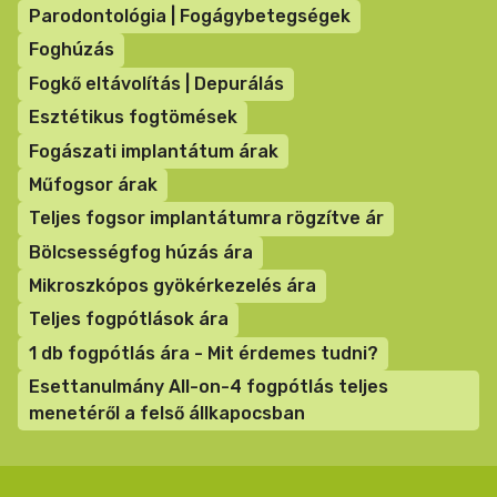
Parodontológia | Fogágybetegségek
Foghúzás
Fogkő eltávolítás | Depurálás
Esztétikus fogtömések
Fogászati implantátum árak
Műfogsor árak
Teljes fogsor implantátumra rögzítve ár
Bölcsességfog húzás ára
Mikroszkópos gyökérkezelés ára
Teljes fogpótlások ára
1 db fogpótlás ára - Mit érdemes tudni?
Esettanulmány All-on-4 fogpótlás teljes
menetéről a felső állkapocsban