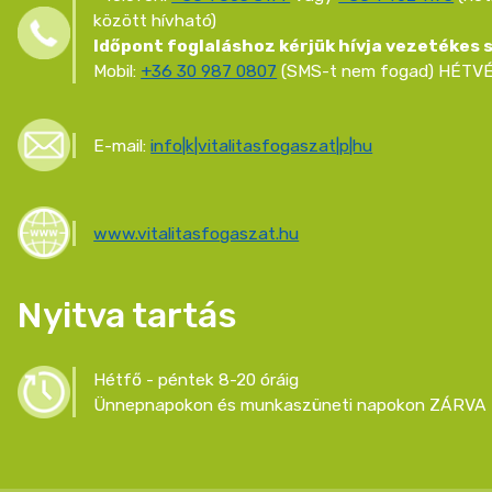
között hívható)
Időpont foglaláshoz kérjük hívja vezetékes
Mobil:
+36 30 987 0807
(SMS-t nem fogad) HÉTVÉ
E-mail:
info|k|vitalitasfogaszat|p|hu
www.vitalitasfogaszat.hu
Nyitva tartás
Hétfő - péntek 8-20 óráig
Ünnepnapokon és munkaszüneti napokon ZÁRVA 