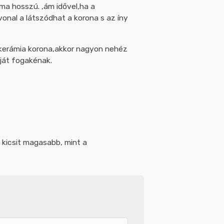
ma hosszú. ,ám idővel,ha a
vonal a látszódhat a korona s az íny
-kerámia korona,akkor nagyon nehéz
ját fogakénak.
 kicsit magasabb, mint a