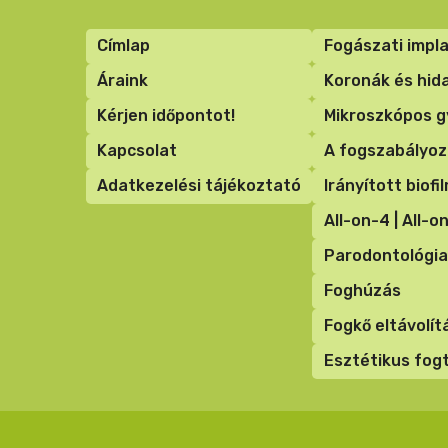
Lábléc
Címlap
Fogászati impl
menü
Áraink
Koronák és hida
Kérjen időpontot!
Mikroszkópos g
Kapcsolat
A fogszabályoz
Adatkezelési tájékoztató
Irányított biofi
All-on-4 | All-o
Parodontológia
Foghúzás
Fogkő eltávolít
Esztétikus fo