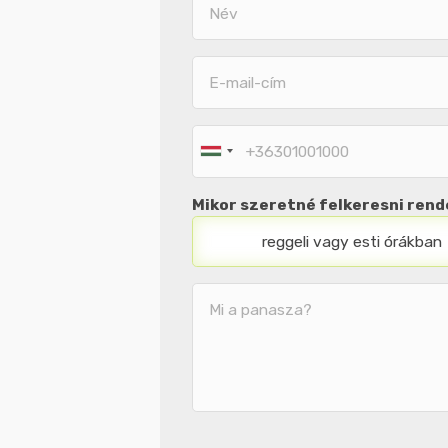
E-
E-
mail-
mail-
cím
cím
Telefonos
elérhetőség
Mikor szeretné felkeresni ren
reggeli vagy esti órákban
Megjegyzés
/
Üzenet