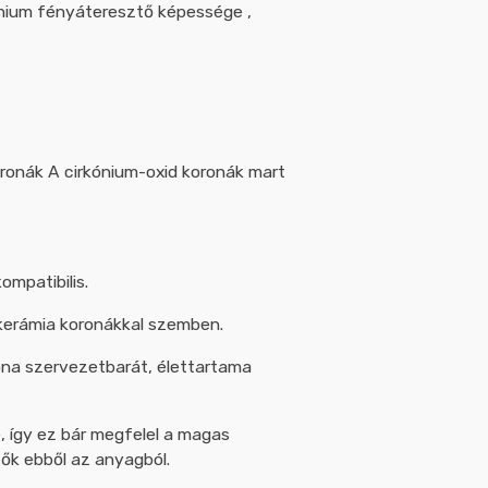
kónium fényáteresztő képessége ,
ronák A cirkónium-oxid koronák mart
ompatibilis.
kerámia koronákkal szemben.
ona szervezetbarát, élettartama
 így ez bár megfelel a magas
ők ebből az anyagból.