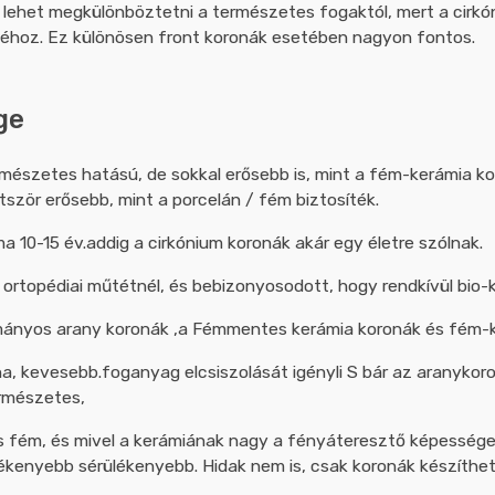
ig lehet megkülönböztetni a természetes fogaktól, mert a cir
éhoz. Ez különösen front koronák esetében nagyon fontos.
ge
mészetes hatású, de sokkal erősebb is, mint a fém-kerámia ko
ötször erősebb, mint a porcelán / fém biztosíték.
 10-15 év.addig a cirkónium koronák akár egy életre szólnak.
ortopédiai műtétnél, és bebizonyosodott, hogy rendkívül bio-k
mányos arany koronák ,a Fémmentes kerámia koronák és fém-
a, kevesebb.foganyag elcsiszolását igényli S bár az aranykor
rmészetes,
fém, és mivel a kerámiának nagy a fényáteresztő képessége,
kenyebb sérülékenyebb. Hidak nem is, csak koronák készíthet