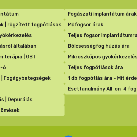
antátum
Fogászati implantátum árak
k | rögzített fogpótlások
Műfogsor árak
yökérkezelés
Teljes fogsor implantátumra
ásról általában
Bölcsességfog húzás ára
lm terápia | GBT
Mikroszkópos gyökérkezelés
n-6
Teljes fogpótlások ára
 | Fogágybetegségek
1 db fogpótlás ára - Mit ér
Esettanulmány All-on-4 fogp
ás | Depurálás
gtömések