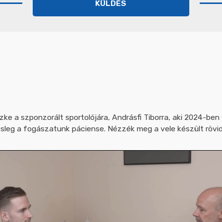
szke a szponzorált sportolójára, Andrásfi Tiborra, aki 2024-ben
sleg a fogászatunk páciense. Nézzék meg a vele készült rövid 