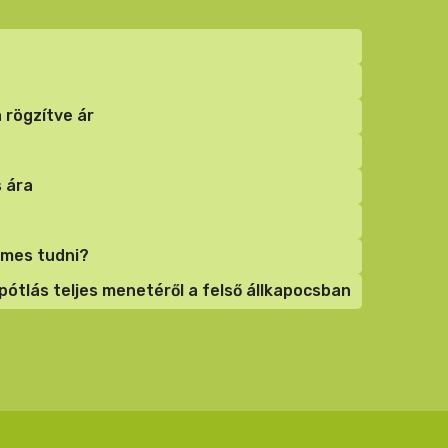
 rögzítve ár
 ára
demes tudni?
ótlás teljes menetéről a felső állkapocsban