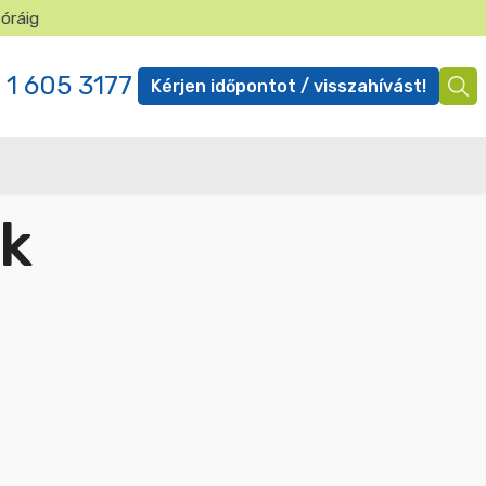
 óráig
✕
 1 605 3177
Kérjen időpontot / visszahívást!
Ügyfél
menü
ák