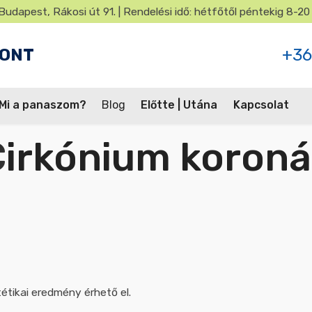
Budapest, Rákosi út 91. | Rendelési idő: hétfőtől péntekig 8-20
PONT
+36
Mi a panaszom?
Blog
Előtte | Utána
Kapcsolat
Cirkónium koron
tétikai eredmény érhető el.