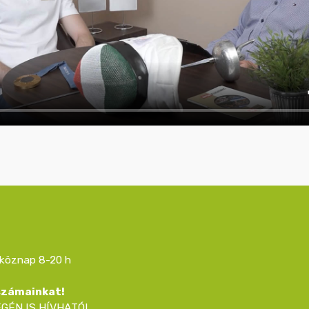
köznap 8-20 h
 számainkat!
GÉN IS HÍVHATÓ!