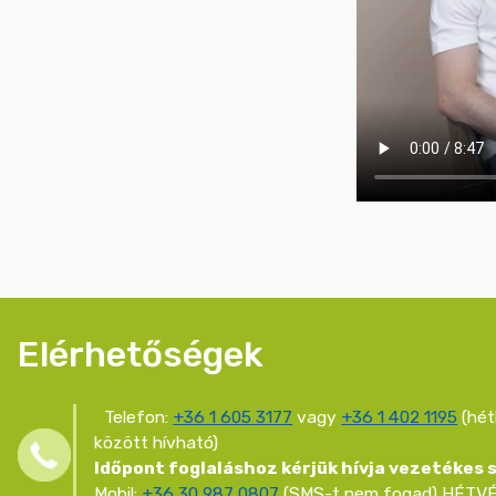
Elérhetőségek
Telefon:
+36 1 605 3177
vagy
+36 1 402 1195
(hét
között hívható)
Időpont foglaláshoz kérjük hívja vezetékes
Mobil:
+36 30 987 0807
(SMS-t nem fogad) HÉTVÉ