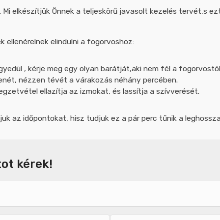
. Mi elkészítjük Önnek a teljeskörű javasolt kezelés tervét,s ez
 ellenérelnek elindulni a fogorvoshoz:
gyedül , kérje meg egy olyan barátját,aki nem fél a fogorvostól
n zenét, nézzen tévét a várakozás néhány percében.
legzetvétel ellazítja az izmokat, és lassítja a szívverését.
juk az időpontokat, hisz tudjuk ez a pár perc tűnik a leghossz