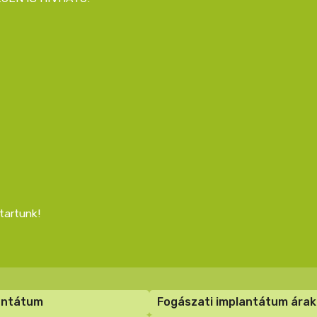
tartunk!
antátum
Fogászati implantátum árak