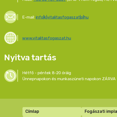
E-mail:
info|k|vitalitasfogaszat|p|hu
www.vitalitasfogaszat.hu
Nyitva tartás
Hétfő - péntek 8-20 óráig
Ünnepnapokon és munkaszüneti napokon ZÁRVA 
Lábléc
Címlap
Fogászati impl