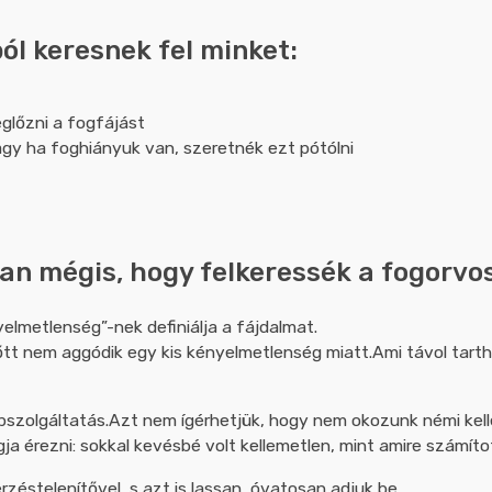
l keresnek fel minket:
glőzni a fogfájást
gy ha foghiányuk van, szeretnék ezt pótólni
kan mégis, hogy felkeressék a fogorvo
elmetlenség”-nek definiálja a fájdalmat.
őtt nem aggódik egy kis kényelmetlenség miatt.Ami távol tarth
pszolgáltatás.Azt nem ígérhetjük, hogy nem okozunk némi kel
a érezni: sokkal kevésbé volt kellemetlen, mint amire számíto
zéstelenítővel, s azt is lassan, óvatosan adjuk be.