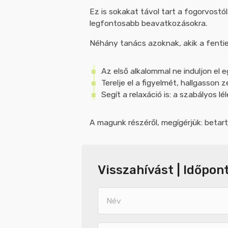
Ez is sokakat távol tart a fogorvostól
legfontosabb beavatkozásokra.
Néhány tanács azoknak, akik a fentiek
Az első alkalommal ne induljon el e
Terelje el a figyelmét, hallgasso
Segít a relaxáció is: a szabályos lé
A magunk részéről, megígérjük: betart
Név