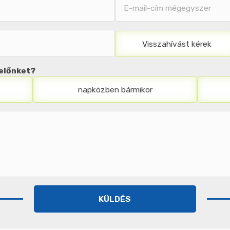
E-
mail-
cím
mégegyszer
Visszahívást kérek
delőnket?
napközben bármikor