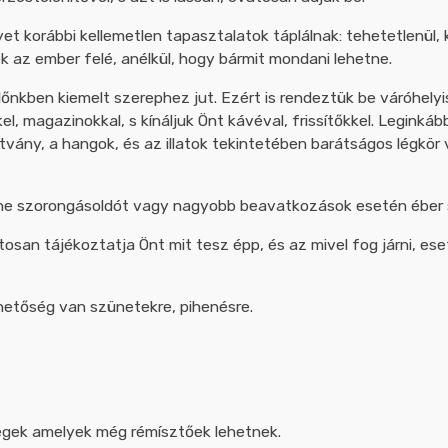
t korábbi kellemetlen tapasztalatok táplálnak: tehetetlenül, 
k az ember felé, anélkül, hogy bármit mondani lehetne.
nkben kiemelt szerephez jut. Ezért is rendeztük be váróhelyi
el, magazinokkal, s kínáljuk Önt kávéval, frissítőkkel. Legink
vány, a hangok, és az illatok tekintetében barátságos légkör v
yhe szorongásoldót vagy nagyobb beavatkozások esetén éber 
an tájékoztatja Önt mit tesz épp, és az mivel fog járni, eset
hetőség van szünetekre, pihenésre.
ségek amelyek még rémísztőek lehetnek.