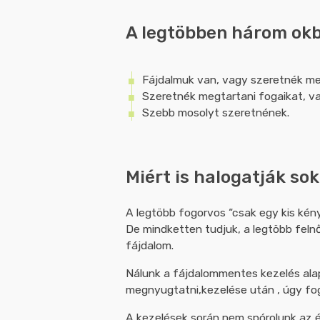
A legtöbben három okbó
Fájdalmuk van, vagy szeretnék me
Szeretnék megtartani fogaikat, va
Szebb mosolyt szeretnének.
Miért is halogatják so
A legtöbb fogorvos “csak egy kis kény
De mindketten tudjuk, a legtöbb feln
fájdalom.
Nálunk a fájdalommentes kezelés ala
megnyugtatni,kezelése után , úgy fogj
A kezelések során nem spórolunk az ér