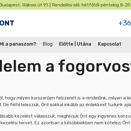
Budapest, Rákosi út 91. | Rendelési idő: hétfőtől péntekig 8-20
PONT
+36
Mi a panaszom?
Blog
Előtte | Utána
Kapcsolat
élelem a fogorvos
ól, hogy milyen korszerűen felszerelt is a rendelőnk, milyen a 
 De feltételezzük, Önt sokkal inkább az érdekli:mit tudunk ajá
isabb kezelést válasszuk, meghívjuk Önt egy ingyenes konzul
y kezelési tervet. Ez azonban a késöbbiekben nem kötelezi Önt