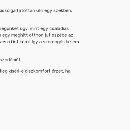
kiszolgáltatottan ülni egy székben,
ségünket úgy, mint egy családias
ább egy meghitt otthon jut eszébe az
eszi Önt körül, így a szorongás ki sem
szedációt.
leg kíséri-e diszkomfort érzet, ha