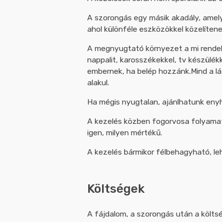
A szorongás egy másik akadály, amelye
ahol különféle eszközökkel közelítene
A megnyugtató környezet a mi rendelő
nappalit, karosszékekkel, tv készülékk
embernek, ha belép hozzánk.Mind a lát
alakul.
Ha mégis nyugtalan, ajánlhatunk en
A kezelés közben fogorvosa folyamatos
igen, milyen mértékű.
A kezelés bármikor félbehagyható, le
Költségek
A fájdalom, a szorongás után a költ