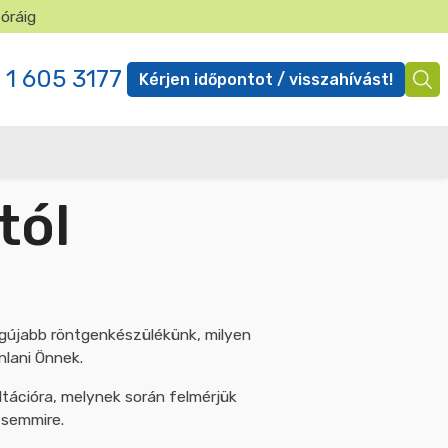
 óráig
✕
 1 605 3177
Kérjen időpontot / visszahívást!
Ügyfél
menü
tól
legújabb röntgenkészülékünk, milyen
nlani Önnek.
tációra, melynek során felmérjük
 semmire.