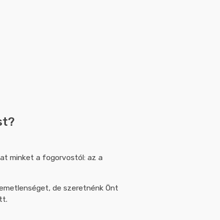
st?
at minket a fogorvostól: az a
lemetlenséget, de szeretnénk Önt
tt.