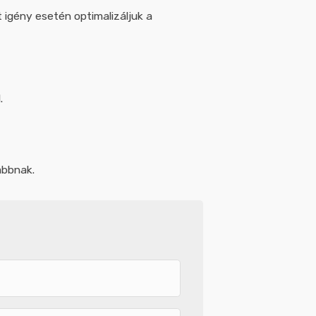
t igény esetén optimalizáljuk a
.
abbnak.