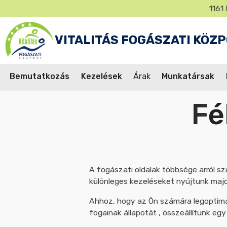
Műveleti
Ugrás
1161 
jel
a
tartalomra
VITALITÁS FOGÁSZATI KÖZ
Bemutatkozás
Kezelések
Árak
Munkatársak
Fő
F
navigáció
A fogászati oldalak többsége arról sz
különleges kezeléseket nyújtunk majd.
Ahhoz, hogy az Ön számára legoptimál
fogainak állapotát , összeállítunk eg