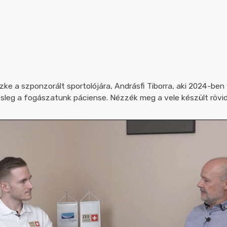
szke a szponzorált sportolójára, Andrásfi Tiborra, aki 2024-ben
sleg a fogászatunk páciense. Nézzék meg a vele készült rövid 