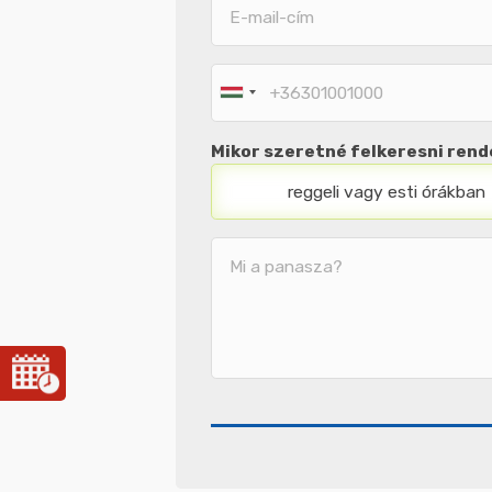
E-
E-
mail-
mail-
cím
cím
Telefonos
elérhetőség
Mikor szeretné felkeresni ren
reggeli vagy esti órákban
Megjegyzés
/
Üzenet