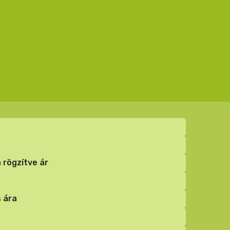
 rögzítve ár
 ára