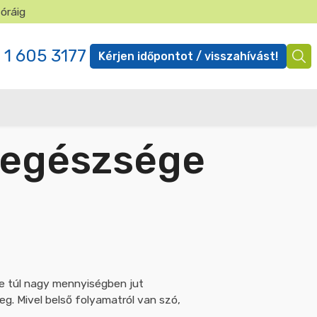
 óráig
✕
 1 605 3177
Kérjen időpontot / visszahívást!
Ügyfél
menü
te túl nagy mennyiségben jut
meg. Mivel belső folyamatról van szó,