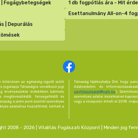
 | Fogágybetegségek
1 db fogpótlás ára - Mit ér
Esettanulmány All-on-4 fogp
ás | Depurálás
gtömések
e különösen az egészség-ügyről szóló
Társaság tájékoztatja Önt, hogy pan
és jogalapja Társaságra vonatkozó jogi
Adatvédelmi és Információszabad
 jog érvényesülése érdekében bármely
ugyfelszolgalat@naih.hu
). Személyes
 megtévesztéstől, fenyegetéstől és
személyes adatai kezelésével kapcsol
rsaság a jelen pont szerinti személyes
vagy a recepción érheti el 2018. május
élyes adataihoz hozzáférést, kérheti a
ght 2008 - 2026 | Vitalitás Fogászati Központ | Minden jog fen