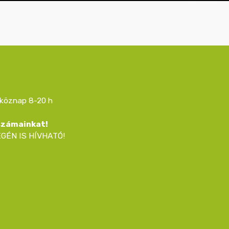
köznap 8-20 h
 számainkat!
GÉN IS HÍVHATÓ!