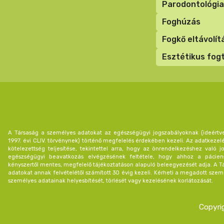
Parodontológia
Foghúzás
Fogkő eltávolít
Esztétikus fo
A Társaság a személyes adatokat az egészségügyi jogszabályoknak (ideértv
1997. évi CLIV. törvénynek) történő megfelelés érdekében kezeli. Az adatkezel
kötelezettség teljesítése, tekintettel arra, hogy az önrendelkezéshez való
egészségügyi beavatkozás elvégzésének feltétele, hogy ahhoz a páciens
kényszertől mentes, megfelelő tájékoztatáson alapuló beleegyezését adja. A Tá
adatokat annak felvételétől számított 30 évig kezeli. Kérheti a megadott szem
személyes adatainak helyesbítését, törlését vagy kezelésének korlátozását.
Copyri