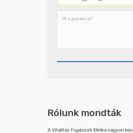
Megjegyzés
/
Üzenet
Rólunk mondták
A Vitalitás Fogászati Klinika nagyon bü