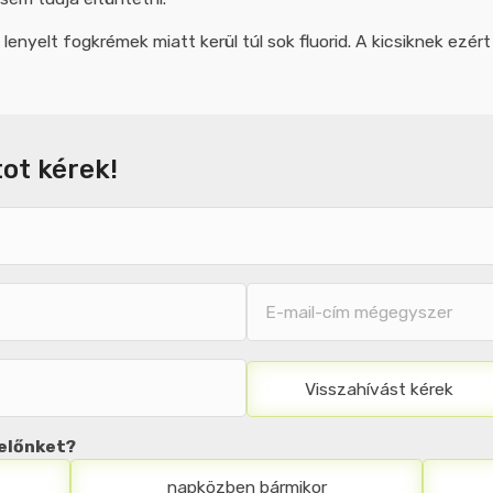
nyelt fogkrémek miatt kerül túl sok fluorid. A kicsiknek ezér
E-
mail-
cím
mégegyszer
Visszahívást kérek
delőnket?
napközben bármikor