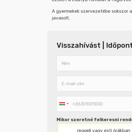
A gyermekek szervezetébe sokszor a le
javasolt.
Név
E-
E-
mail-
mail-
cím
cím
Telefonos
elérhetőség
Mikor szeretné felkeresni ren
reggeli vagy esti órákban