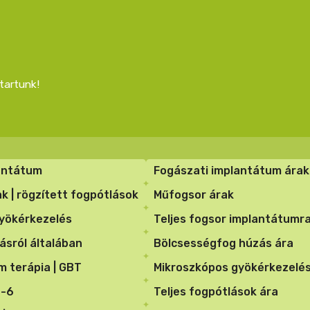
tartunk!
antátum
Fogászati implantátum árak
k | rögzített fogpótlások
Műfogsor árak
yökérkezelés
Teljes fogsor implantátumra
ásról általában
Bölcsességfog húzás ára
lm terápia | GBT
Mikroszkópos gyökérkezelés
n-6
Teljes fogpótlások ára