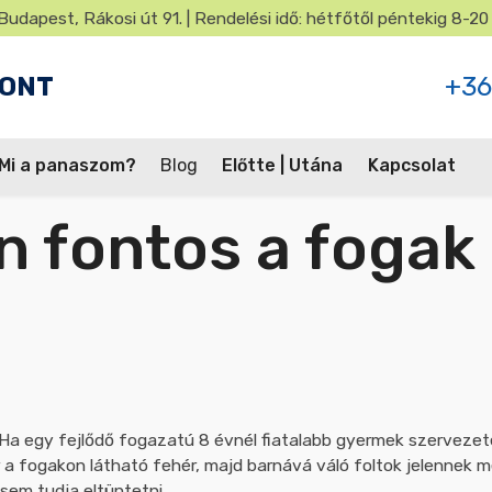
Budapest, Rákosi út 91. | Rendelési idő: hétfőtől péntekig 8-20
PONT
+36
Mi a panaszom?
Blog
Előtte | Utána
Kapcsolat
k. Ha egy fejlődő fogazatú 8 évnél fiatalabb gyermek szerveze
kor a fogakon látható fehér, majd barnává váló foltok jelennek 
sem tudja eltüntetni.