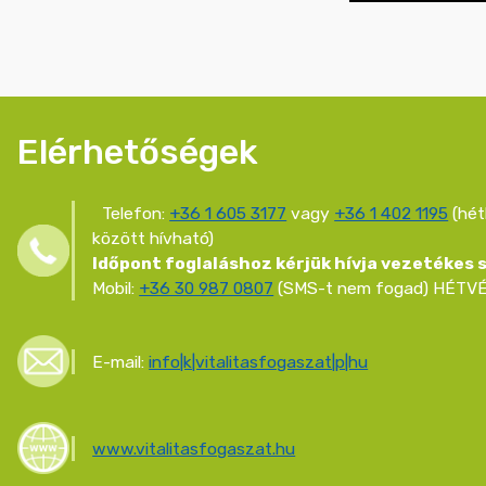
Elérhetőségek
Telefon:
+36 1 605 3177
vagy
+36 1 402 1195
(hét
között hívható)
Időpont foglaláshoz kérjük hívja vezetékes
Mobil:
+36 30 987 0807
(SMS-t nem fogad) HÉTVÉ
E-mail:
info|k|vitalitasfogaszat|p|hu
www.vitalitasfogaszat.hu