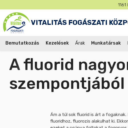
Műveleti
Ugrás
1161 
jel
a
tartalomra
VITALITÁS FOGÁSZATI KÖZ
Bemutatkozás
Kezelések
Árak
Munkatársak
Fő
A fluorid nagyon fontos a fogak egészsége
navigáció
szempontjából
Ám a túl sok fluorid is árt a fogakna
fluoridhoz, fluorozis alakulhat ki. Ek
ezeket a csúnya foltokat a fogorvos 