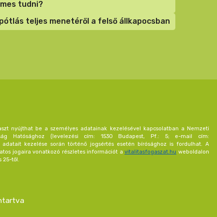
demes tudni?
ótlás teljes menetéről a felső állkapocsban
aszt nyújthat be a személyes adatainak kezelésével kapcsolatban a Nemzeti
ság Hatósághoz (levelezési cím: 1530 Budapest, Pf.: 5; e-mail cím:
 adatait kezelése során történő jogsértés esetén bírósághoz is fordulhat. A
atos jogaira vonatkozó részletes információt a
vitalitasfogaszat.hu
weboldalon
 25-től.
ntartva