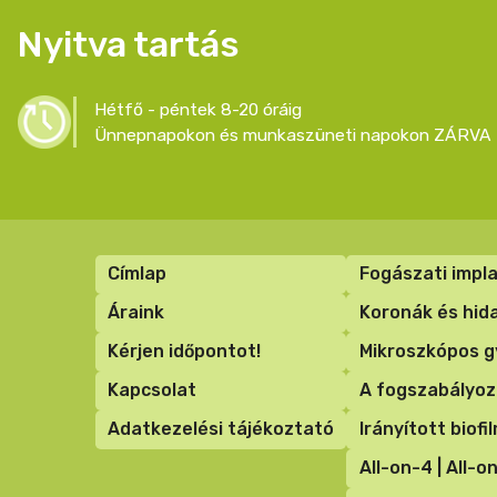
Nyitva tartás
Hétfő - péntek 8-20 óráig
Ünnepnapokon és munkaszüneti napokon ZÁRVA 
Lábléc
Címlap
Fogászati impl
menü
Áraink
Koronák és hida
Kérjen időpontot!
Mikroszkópos g
Kapcsolat
A fogszabályoz
Adatkezelési tájékoztató
Irányított biofi
All-on-4 | All-o