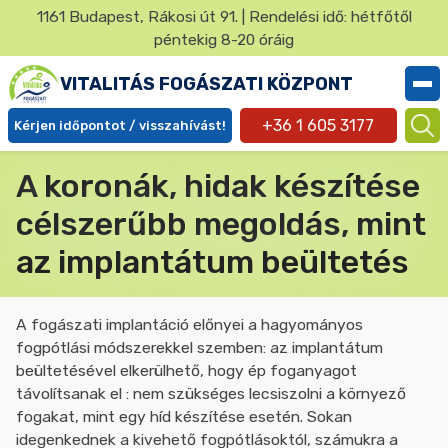
Ugrás
1161 Budapest, Rákosi út 91. | Rendelési idő: hétfőtől
a
péntekig 8-20 óráig
✕
tartalomra
VITALITÁS FOGÁSZATI KÖZPONT
+36 1 605 3177
Kérjen időpontot / visszahívást!
Ügyfél
A koronák, hidak készítése
menü
célszerűbb megoldás, mint
az implantátum beültetés
A fogászati implantáció előnyei a hagyományos
fogpótlási módszerekkel szemben: az implantátum
beültetésével elkerülhető, hogy ép foganyagot
távolítsanak el : nem szükséges lecsiszolni a környező
fogakat, mint egy híd készítése esetén. Sokan
idegenkednek a kivehető fogpótlásoktól, számukra a