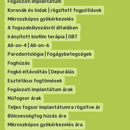
Fogászati implantátum
Koronák és hidak | rögzített fogpótlások
Mikroszkópos gyökérkezelés
A fogszabályozásról általában
Irányított biofilm terápia | GBT
All-on-4 | All-on-6
Parodontológia | Fogágybetegségek
Foghúzás
Fogkő eltávolítás | Depurálás
Esztétikus fogtömések
Fogászati implantátum árak
Műfogsor árak
Teljes fogsor implantátumra rögzítve ár
Bölcsességfog húzás ára
Mikroszkópos gyökérkezelés ára