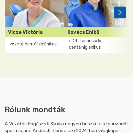
Vicze Viktória
Kovács Enikő
Ko
iTOP tanácsadó,
vezető dentálhigiénikus
de
dentálhigiénikus
Rólunk mondták
Szakterület:
dentalhigiénia
A Vitalitás Fogászati Klinika nagyon büszke a szponzorált
Szakterület:
Sz
sportolójára, Andrásfi Tiborra, aki 2024-ben világkupa-,
Önéletrajz
dentalhigiénia
de