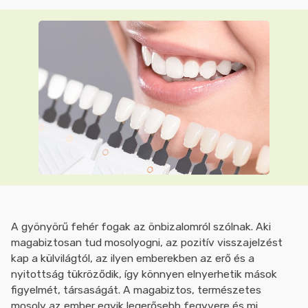
A gyönyörű fehér fogak az önbizalomról szólnak. Aki
magabiztosan tud mosolyogni, az pozitív visszajelzést
kap a külvilágtól, az ilyen emberekben az erő és a
nyitottság tükröződik, így könnyen elnyerhetik mások
figyelmét, társaságát. A magabiztos, természetes
mosoly az ember egyik legerősebb fegyvere és mi