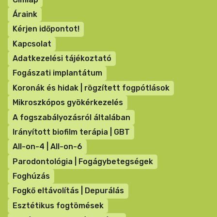
menü
Áraink
Kérjen időpontot!
Kapcsolat
Adatkezelési tájékoztató
Fogászati implantátum
Koronák és hidak | rögzített fogpótlások
Mikroszkópos gyökérkezelés
A fogszabályozásról általában
Irányított biofilm terápia | GBT
All-on-4 | All-on-6
Parodontológia | Fogágybetegségek
Foghúzás
Fogkő eltávolítás | Depurálás
Esztétikus fogtömések