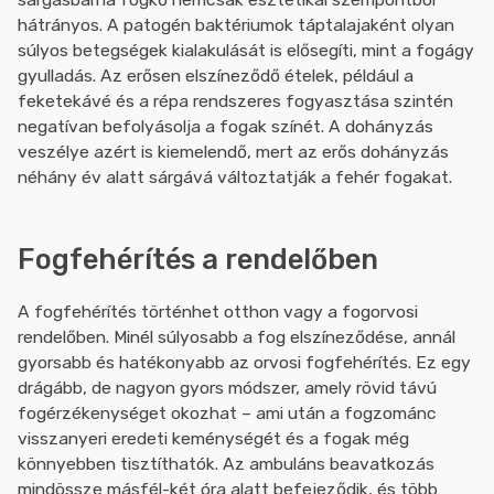
hátrányos. A patogén baktériumok táptalajaként olyan
súlyos betegségek kialakulását is elősegíti, mint a fogágy
gyulladás. Az erősen elszíneződő ételek, például a
feketekávé és a répa rendszeres fogyasztása szintén
negatívan befolyásolja a fogak színét. A dohányzás
veszélye azért is kiemelendő, mert az erős dohányzás
néhány év alatt sárgává változtatják a fehér fogakat.
Fogfehérítés a rendelőben
A fogfehérítés történhet otthon vagy a fogorvosi
rendelőben. Minél súlyosabb a fog elszíneződése, annál
gyorsabb és hatékonyabb az orvosi fogfehérítés. Ez egy
drágább, de nagyon gyors módszer, amely rövid távú
fogérzékenységet okozhat – ami után a fogzománc
visszanyeri eredeti keménységét és a fogak még
könnyebben tisztíthatók. Az ambuláns beavatkozás
mindössze másfél-két óra alatt befejeződik, és több