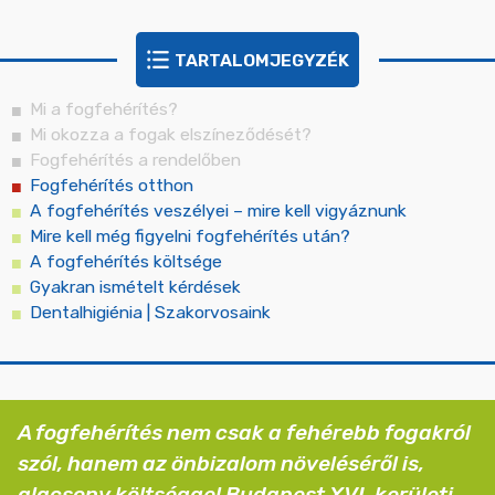
TARTALOMJEGYZÉK
Mi a fogfehérítés?
Mi okozza a fogak elszíneződését?
Fogfehérítés a rendelőben
Fogfehérítés otthon
A fogfehérítés veszélyei – mire kell vigyáznunk
Mire kell még figyelni fogfehérítés után?
A fogfehérítés költsége
Gyakran ismételt kérdések
dentalhigiénia | Szakorvosaink
A fogfehérítés nem csak a fehérebb fogakról
szól, hanem az önbizalom növeléséről is,
alacsony költséggel Budapest XVI. kerületi