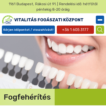
Ugrás
1161 Budapest, Rákosi út 91. | Rendelési idő: hétfőtől
a
péntekig 8-20 óráig
✕
tartalomra
VITALITÁS FOGÁSZATI KÖZPONT
+36 1 605 3177
Kérjen időpontot / visszahívást!
Ügyfél
menü
Fogfehérítés