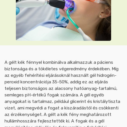
A gélt kék fénnyel kombinálva alkalmazzuk a páciens
biztonsága és a tökéletes végeredmény érdekében. Míg
az egyéb fehérítési eljárásoknál használt gél hidrogén-
peroxid koncentrációja 35-50%, addig ez az eljárás
teljesen biztonságos az alacsony hatóanyag-tartalmú,
semleges pH-értékű fogak számára. A gél egyéb
anyagokat is tartalmaz, például glicerint és kristálytiszta
vizet, ami megvédi a fogat a kiszáradástól és csökkenti
az érzékenységet. A gélt a kék fény meghatározott
hullámhosszára fejlesztették ki. A fogak és a gél