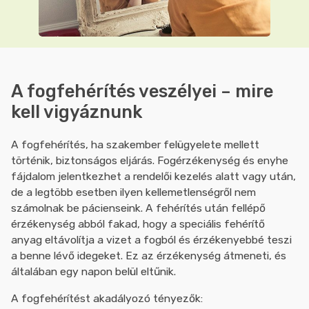
A fogfehérítés veszélyei – mire
kell vigyáznunk
A fogfehérítés, ha szakember felügyelete mellett
történik, biztonságos eljárás. Fogérzékenység és enyhe
fájdalom jelentkezhet a rendelői kezelés alatt vagy után,
de a legtöbb esetben ilyen kellemetlenségről nem
számolnak be pácienseink. A fehérítés után fellépő
érzékenység abból fakad, hogy a speciális fehérítő
anyag eltávolítja a vizet a fogból és érzékenyebbé teszi
a benne lévő idegeket. Ez az érzékenység átmeneti, és
általában egy napon belül eltűnik.
A fogfehérítést akadályozó tényezők: