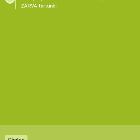
ZÁRVA tartunk!
Lábléc
Címlap