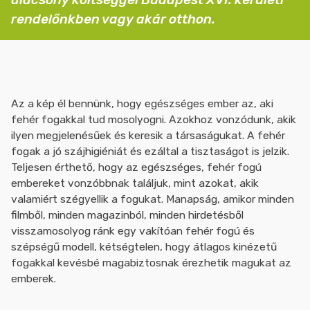
rendelőnkben vagy akár otthon.
Az a kép él bennünk, hogy egészséges ember az, aki
fehér fogakkal tud mosolyogni. Azokhoz vonzódunk, akik
ilyen megjelenésűek és keresik a társaságukat. A fehér
fogak a jó szájhigiéniát és ezáltal a tisztaságot is jelzik.
Teljesen érthető, hogy az egészséges, fehér fogú
embereket vonzóbbnak találjuk, mint azokat, akik
valamiért szégyellik a fogukat. Manapság, amikor minden
filmből, minden magazinból, minden hirdetésből
visszamosolyog ránk egy vakítóan fehér fogú és
szépségű modell, kétségtelen, hogy átlagos kinézetű
fogakkal kevésbé magabiztosnak érezhetik magukat az
emberek.