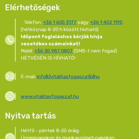
Elérhetőségek
Telefon:
+36 1 605 3177
vagy
+36 1 402 1195
(hétköznap 8-20 h között hívható)
Időpont foglaláshoz kérjük hívja
vezetékes számainkat!
Mobil:
+36 30 987 0807
(SMS-t nem fogad)
HÉTVÉGÉN IS HÍVHATÓ!
E-mail:
info|k|vitalitasfogaszat|p|hu
www.vitalitasfogaszat.hu
Nyitva tartás
Hétfő - péntek 8-20 óráig
Ünnepnapokon és munkaszüneti napokon