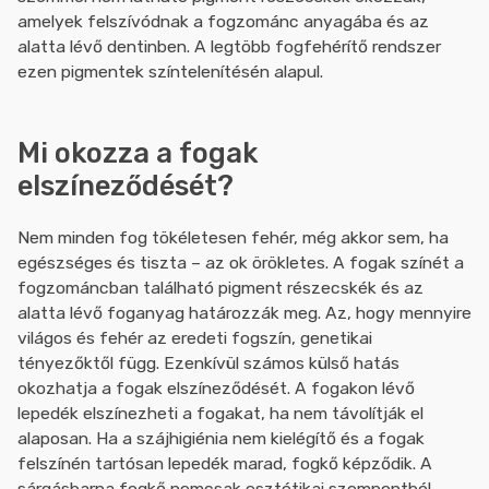
amelyek felszívódnak a fogzománc anyagába és az
alatta lévő dentinben. A legtöbb fogfehérítő rendszer
ezen pigmentek színtelenítésén alapul.
Mi okozza a fogak
elszíneződését?
Nem minden fog tökéletesen fehér, még akkor sem, ha
egészséges és tiszta – az ok örökletes. A fogak színét a
fogzománcban található pigment részecskék és az
alatta lévő foganyag határozzák meg. Az, hogy mennyire
világos és fehér az eredeti fogszín, genetikai
tényezőktől függ. Ezenkívül számos külső hatás
okozhatja a fogak elszíneződését. A fogakon lévő
lepedék elszínezheti a fogakat, ha nem távolítják el
alaposan. Ha a szájhigiénia nem kielégítő és a fogak
felszínén tartósan lepedék marad, fogkő képződik. A
sárgásbarna fogkő nemcsak esztétikai szempontból