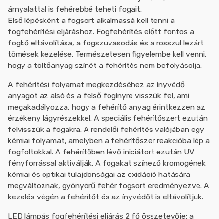
árnyalattal is fehérebbé teheti fogait.
Első lépésként a fogsort alkalmassá kell tenni a
fogfehérítési eljáráshoz. Fogfehérítés előtt fontos a
fogkő eltávolítása, a fogszuvasodás és a rosszul lezárt
tömések kezelése. Természetesen figyelembe kell venni,
hogy a töltőanyag színét a fehérítés nem befolyásolja.
A fehérítési folyamat megkezdéséhez az ínyvédő
anyagot az alsó és a felső fogínyre visszük fel, ami
megakadályozza, hogy a fehérítő anyag érintkezzen az
érzékeny lágyrészekkel. A speciális fehérítőszert ezután
felvisszük a fogakra. A rendelői fehérítés valójában egy
kémiai folyamat, amelyben a fehérítőszer reakcióba lép a
fogfoltokkal. A fehérítőben lévő iniciátort ezután UV
fényforrással aktiválják. A fogakat színező kromogének
kémiai és optikai tulajdonságai az oxidáció hatására
megváltoznak, gyönyörű fehér fogsort eredményezve. A
kezelés végén a fehérítőt és az ínyvédőt is eltávolítjuk.
LED lámpás fogfehérítési eljárás 2 fő összetevője: a