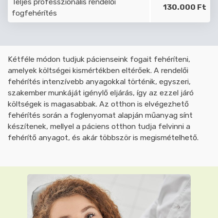
Teljes professzionális rendelői
130.000 Ft
fogfehérítés
Kétféle módon tudjuk pácienseink fogait fehéríteni,
amelyek költségei kismértékben eltérőek. A rendelői
fehérítés intenzívebb anyagokkal történik, egyszeri,
szakember munkáját igénylő eljárás, így az ezzel járó
költségek is magasabbak. Az otthon is elvégezhető
fehérítés során a foglenyomat alapján műanyag sínt
készítenek, mellyel a páciens otthon tudja felvinni a
fehérítő anyagot, és akár többször is megismételhető.