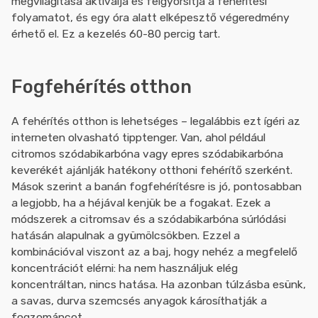
megvilágítása aktiválja és felgyorsítja a fehérítési
folyamatot, és egy óra alatt elképesztő végeredmény
érhető el. Ez a kezelés 60-80 percig tart.
Fogfehérítés otthon
A fehérítés otthon is lehetséges – legalábbis ezt ígéri az
interneten olvasható tipptenger. Van, ahol például
citromos szódabikarbóna vagy epres szódabikarbóna
keverékét ajánlják hatékony otthoni fehérítő szerként.
Mások szerint a banán fogfehérítésre is jó, pontosabban
a legjobb, ha a héjával kenjük be a fogakat. Ezek a
módszerek a citromsav és a szódabikarbóna súrlódási
hatásán alapulnak a gyümölcsökben. Ezzel a
kombinációval viszont az a baj, hogy nehéz a megfelelő
koncentrációt elérni: ha nem használjuk elég
koncentráltan, nincs hatása. Ha azonban túlzásba esünk,
a savas, durva szemcsés anyagok károsíthatják a
fogzománcot.