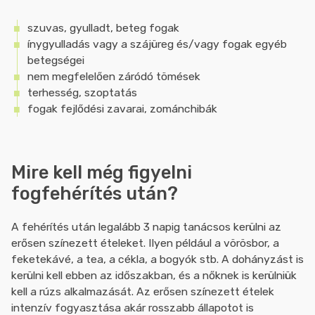
szuvas, gyulladt, beteg fogak
ínygyulladás vagy a szájüreg és/vagy fogak egyéb
betegségei
nem megfelelően záródó tömések
terhesség, szoptatás
fogak fejlődési zavarai, zománchibák
Mire kell még figyelni
fogfehérítés után?
A fehérítés után legalább 3 napig tanácsos kerülni az
erősen színezett ételeket. Ilyen például a vörösbor, a
feketekávé, a tea, a cékla, a bogyók stb. A dohányzást is
kerülni kell ebben az időszakban, és a nőknek is kerülniük
kell a rúzs alkalmazását. Az erősen színezett ételek
intenzív fogyasztása akár rosszabb állapotot is