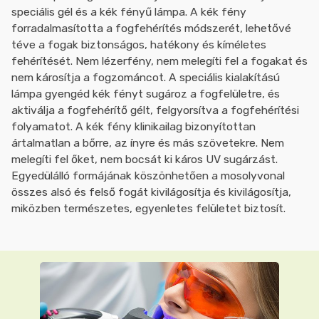
speciális gél és a kék fényű lámpa. A kék fény
forradalmasította a fogfehérítés módszerét, lehetővé
téve a fogak biztonságos, hatékony és kíméletes
fehérítését. Nem lézerfény, nem melegíti fel a fogakat és
nem károsítja a fogzománcot. A speciális kialakítású
lámpa gyengéd kék fényt sugároz a fogfelületre, és
aktiválja a fogfehérítő gélt, felgyorsítva a fogfehérítési
folyamatot. A kék fény klinikailag bizonyítottan
ártalmatlan a bőrre, az ínyre és más szövetekre. Nem
melegíti fel őket, nem bocsát ki káros UV sugárzást.
Egyedülálló formájának köszönhetően a mosolyvonal
összes alsó és felső fogát kivilágosítja és kivilágosítja,
miközben természetes, egyenletes felületet biztosít.