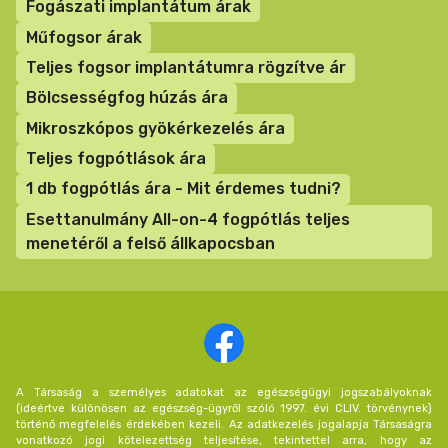
Fogászati implantátum árak
Műfogsor árak
Teljes fogsor implantátumra rögzítve ár
Bölcsességfog húzás ára
Mikroszkópos gyökérkezelés ára
Teljes fogpótlások ára
1 db fogpótlás ára - Mit érdemes tudni?
Esettanulmány All-on-4 fogpótlás teljes
menetéről a felső állkapocsban
A Társaság a személyes adatokat az egészségügyi jogszabályoknak
(ideértve különösen az egészség-ügyről szóló 1997. évi CLIV. törvénynek)
történő megfelelés érdekében kezeli. Az adatkezelés jogalapja Társaságra
vonatkozó jogi kötelezettség teljesítése, tekintettel arra, hogy az